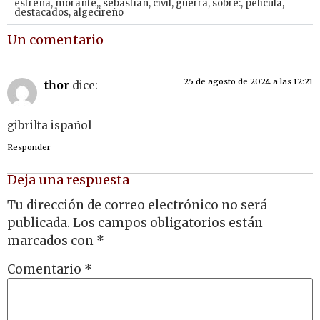
estrena
,
morante,
,
sebastián
,
civil
,
guerra
,
sobre:
,
película
,
destacados
,
algecireño
Un comentario
25 de agosto de 2024 a las 12:21
thor
dice:
gibrilta ispañol
Responder
Deja una respuesta
Tu dirección de correo electrónico no será
publicada.
Los campos obligatorios están
marcados con
*
Comentario
*