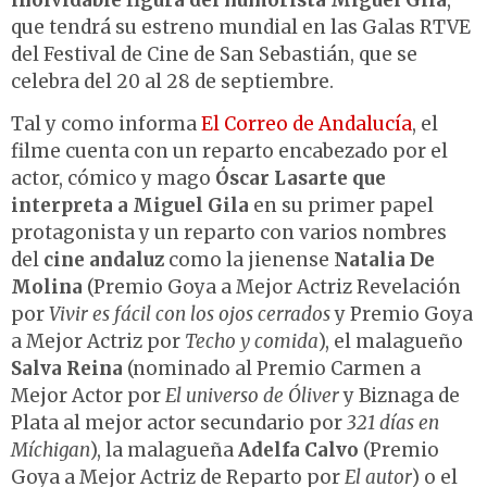
inolvidable figura del humorista Miguel Gila
,
que tendrá su estreno mundial en las Galas RTVE
del Festival de Cine de San Sebastián, que se
celebra del 20 al 28 de septiembre.
Tal y como informa
El Correo de Andalucía
, el
filme cuenta con un reparto encabezado por el
actor, cómico y mago
Óscar Lasarte que
interpreta a Miguel Gila
en su primer papel
protagonista y un reparto con varios nombres
del
cine andaluz
como la jienense
Natalia De
Molina
(Premio Goya a Mejor Actriz Revelación
por
Vivir es fácil con los ojos cerrados
y Premio Goya
a Mejor Actriz por
Techo y comida
), el malagueño
Salva Reina
(nominado al Premio Carmen a
Mejor Actor por
El universo de Óliver
y Biznaga de
Plata al mejor actor secundario por
321 días en
Míchigan
), la malagueña
Adelfa Calvo
(Premio
Goya a Mejor Actriz de Reparto por
El autor
) o el