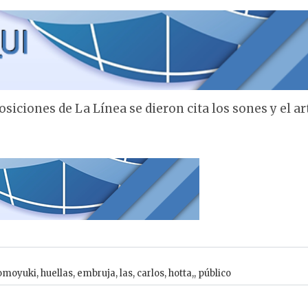
siciones de La Línea se dieron cita los sones y el ar
omoyuki
,
huellas
,
embruja
,
las
,
carlos
,
hotta,
,
público