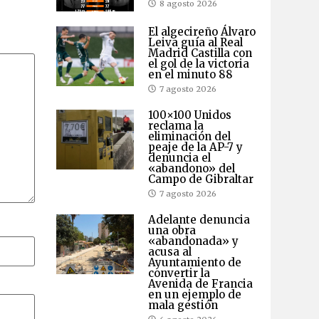
8 agosto 2026
El algecireño Álvaro
Leiva guía al Real
Madrid Castilla con
el gol de la victoria
en el minuto 88
7 agosto 2026
100×100 Unidos
reclama la
eliminación del
peaje de la AP-7 y
denuncia el
«abandono» del
Campo de Gibraltar
7 agosto 2026
Adelante denuncia
una obra
«abandonada» y
acusa al
Ayuntamiento de
convertir la
Avenida de Francia
en un ejemplo de
mala gestión