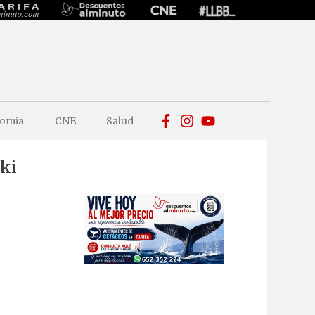
omia
CNE
Salud
uki