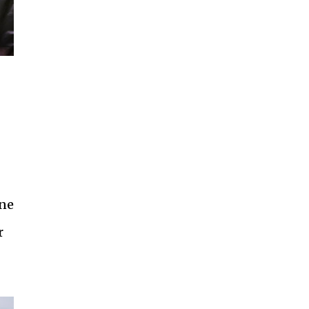
one
r