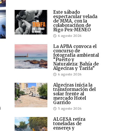
Este sábado
espectacular velada
de MMA, con la
colaboraciñon de
Rigo Pex-MENEO
6 agosto 2026
La APBA convoca el
concurso de
fotografía ambiental
“Puerto y
Naturaleza: Bahía de
Algeciras y Tarifa”
6 agosto 2026
Algeciras inicia la
transformación del
solar frente al
mercado Hotel
Garrido
n
5 agosto 2026
ALGESA retira
toneladas de
enseres y