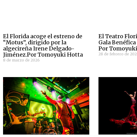
El Florida acoge el estreno de
El Teatro Flor
“Motus”, dirigido por la
Gala Benéfica 
algecireña Irene Delgado-
Por Tomoyuki
Jiménez.Por Tomoyuki Hotta
28 de febrero de 20
8 de marzo de 2026