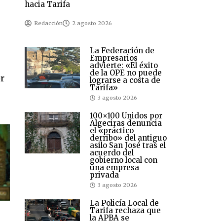
hacia Tarifa
Redacción
2 agosto 2026
La Federación de
Empresarios
advierte: «El éxito
de la OPE no puede
or
lograrse a costa de
Tarifa»
3 agosto 2026
100×100 Unidos por
Algeciras denuncia
el «práctico
derribo» del antiguo
asilo San José tras el
acuerdo del
gobierno local con
una empresa
privada
3 agosto 2026
La Policía Local de
Tarifa rechaza que
la APBA se