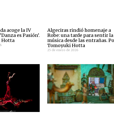
ida acoge la IV
Algeciras rindió homenaje a
‘Danza es Pasión’.
Robe: una tarde para sentir la
 Hotta
música desde las entrañas. P
Tomoyuki Hotta
26
25 de enero de 2026