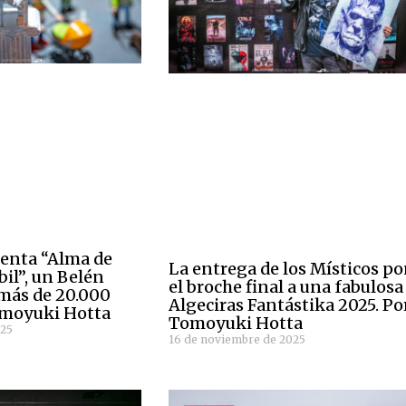
senta “Alma de
La entrega de los Místicos p
il”, un Belén
el broche final a una fabulosa
 más de 20.000
Algeciras Fantástika 2025. Po
omoyuki Hotta
Tomoyuki Hotta
025
16 de noviembre de 2025