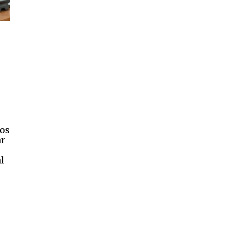
ios
ar
l