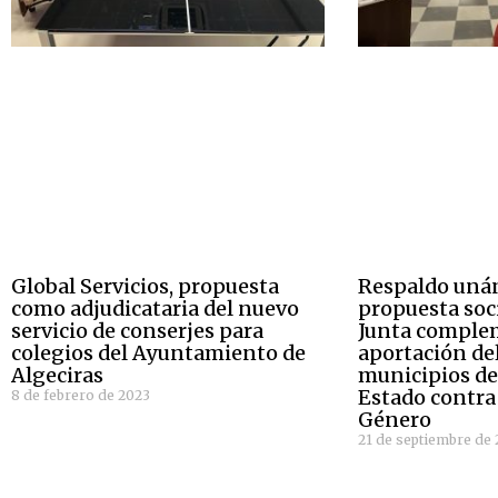
Global Servicios, propuesta
Respaldo unán
como adjudicataria del nuevo
propuesta soci
servicio de conserjes para
Junta comple
colegios del Ayuntamiento de
aportación de
Algeciras
municipios de
Estado contra 
8 de febrero de 2023
Género
21 de septiembre de