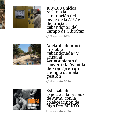
100×100 Unidos
reclama la
eliminación del
peaje de la AP-7 y
denuncia el
«abandono» del
Campo de Gibraltar
7 agosto 2026
Adelante denuncia
una obra
«abandonada» y
acusa al
Ayuntamiento de
convertir la Avenida
de Francia en un
ejemplo de mala
gestión
6 agosto 2026
a
Este sábado
espectacular velada
de MMA, con la
colaboraciñon de
Rigo Pex-MENEO
6 agosto 2026