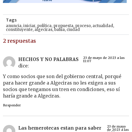
Tags
anuncia
,
iniciar
,
política
,
propuesta
,
proceso
,
actualidad
,
constituyente
,
algeciras
,
bahía
,
ciudad
2 respuestas
23 de mayo de 2023 a las
HECHOS Y NO PALABRAS
11:07
dice:
Y como socios que son del gobierno central, porqué
para hacer grande a Algeciras no les exigen a sus
socios que tengamos un tren en condiciones, eso sí
haría grande a Algeciras.
Responder
23 de mayo
Las hemerotecas estan para saber
de 2023 a las