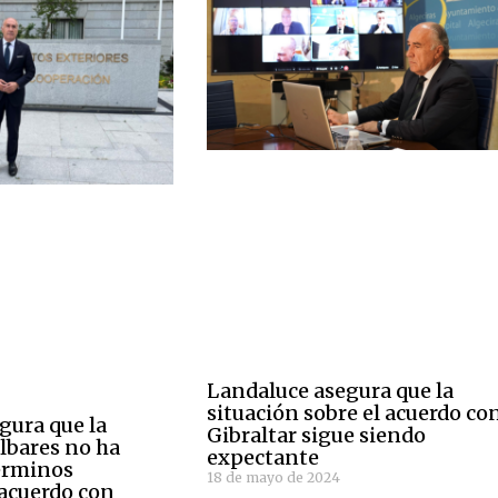
Landaluce asegura que la
situación sobre el acuerdo co
gura que la
Gibraltar sigue siendo
lbares no ha
expectante
términos
18 de mayo de 2024
 acuerdo con