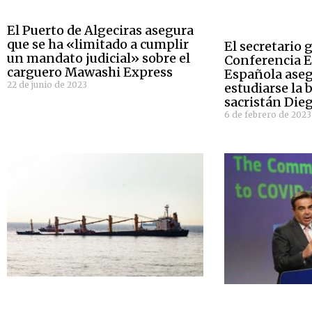
El Puerto de Algeciras asegura
que se ha «limitado a cumplir
El secretario 
un mandato judicial» sobre el
Conferencia E
carguero Mawashi Express
Española aseg
22 de junio de 2023
estudiarse la 
sacristán Die
6 de febrero de 2023