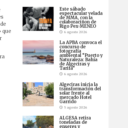
Este sábado
e
espectacular velada
es
de MMA, con la
colaboraciñon de
 de
Rigo Pex-MENEO
» que
6 agosto 2026
r
La APBA convoca el
concurso de
fotografía
ambiental “Puerto y
ra
Naturaleza: Bahía
de Algeciras y
Tarifa”
6 agosto 2026
Algeciras inicia la
transformación del
solar frente al
mercado Hotel
Garrido
5 agosto 2026
ALGESA retira
toneladas de
enseres y