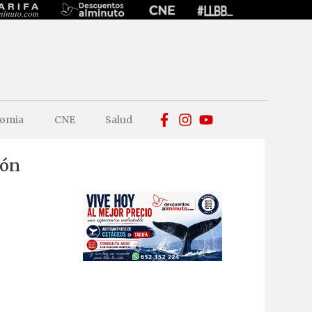
omia
CNE
Salud
ión