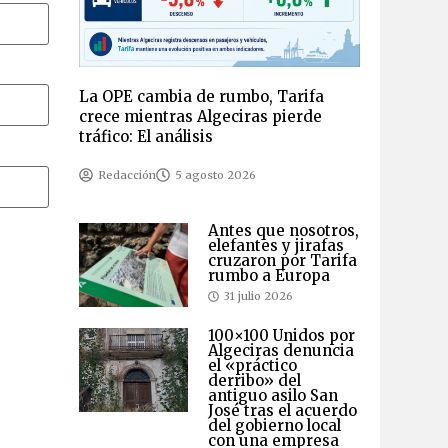
La OPE cambia de rumbo, Tarifa
crece mientras Algeciras pierde
tráfico: El análisis
Redacción
5 agosto 2026
Antes que nosotros,
elefantes y jirafas
cruzaron por Tarifa
rumbo a Europa
31 julio 2026
100×100 Unidos por
Algeciras denuncia
el «práctico
derribo» del
antiguo asilo San
José tras el acuerdo
del gobierno local
con una empresa