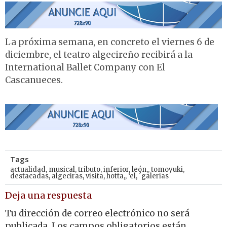
La próxima semana, en concreto el viernes 6 de
diciembre, el teatro algecireño recibirá a la
International Ballet Company con El
Cascanueces.
Tags
actualidad
,
musical
,
tributo
,
inferior
,
león,
,
tomoyuki
,
destacadas
,
algeciras
,
visita
,
hotta,
,
‘el
,
´galerias
Deja una respuesta
Tu dirección de correo electrónico no será
publicada.
Los campos obligatorios están