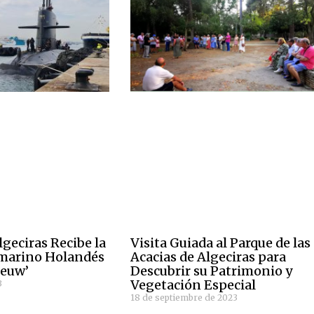
lgeciras Recibe la
Visita Guiada al Parque de las
bmarino Holandés
Acacias de Algeciras para
euw’
Descubrir su Patrimonio y
Vegetación Especial
3
18 de septiembre de 2023