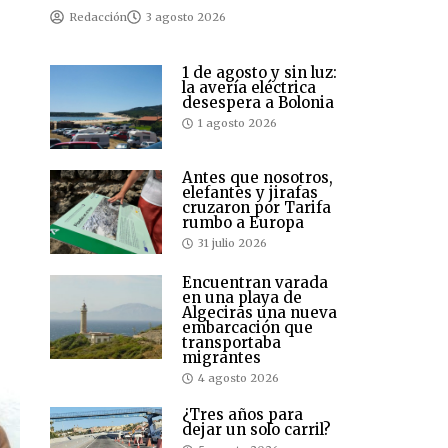
Redacción
3 agosto 2026
1 de agosto y sin luz:
la avería eléctrica
desespera a Bolonia
1 agosto 2026
Antes que nosotros,
elefantes y jirafas
cruzaron por Tarifa
rumbo a Europa
31 julio 2026
Encuentran varada
en una playa de
Algeciras una nueva
embarcación que
transportaba
migrantes
4 agosto 2026
¿Tres años para
dejar un solo carril?