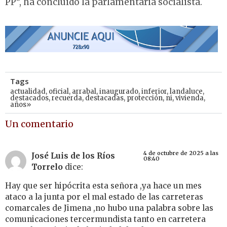
PP”, ha concluido la parlamentaria socialista.
Tags
actualidad
,
oficial
,
arrabal
,
inaugurado
,
inferior
,
landaluce
,
destacados
,
recuerda
,
destacadas
,
protección
,
ni
,
vivienda
,
años»
Un comentario
4 de octubre de 2025 a las
José Luis de los Ríos
08:40
Torrelo
dice:
Hay que ser hipócrita esta señora ,ya hace un mes
ataco a la junta por el mal estado de las carreteras
comarcales de Jimena ,no hubo una palabra sobre las
comunicaciones tercermundista tanto en carretera