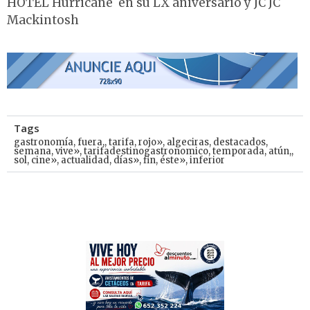
HOTEL Hurricane en su LX aniversario y JC JC
Mackintosh
Tags
gastronomía
,
fuera,
,
tarifa
,
rojo»
,
algeciras
,
destacados
,
semana
,
vive»
,
tarifadestinogastronomico
,
temporada
,
atún,
,
sol
,
cine»
,
actualidad
,
días»
,
fin
,
éste»
,
inferior