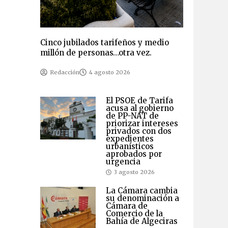
Cinco jubilados tarifeños y medio
millón de personas…otra vez.
Redacción
4 agosto 2026
El PSOE de Tarifa
acusa al gobierno
de PP-NAT de
priorizar intereses
privados con dos
expedientes
urbanísticos
aprobados por
urgencia
3 agosto 2026
La Cámara cambia
su denominación a
Cámara de
Comercio de la
Bahía de Algeciras