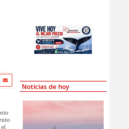
Noticias de hoy
orio
ento
 el