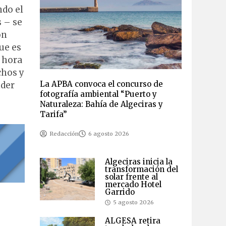
ndo el
s – se
ón
ue es
a hora
chos y
La APBA convoca el concurso de
nder
fotografía ambiental “Puerto y
Naturaleza: Bahía de Algeciras y
Tarifa”
Redacción
6 agosto 2026
Algeciras inicia la
transformación del
solar frente al
mercado Hotel
Garrido
5 agosto 2026
ALGESA retira