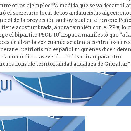
ntre otros ejemplos”.“A medida que se va desarrolla
mó el secretario local de los andalucistas algecireño
 el de la proyección audiovisual en el propio Peñ
 tiene acostumbrada, ahora también con el PP y, lo q
rige el bipartito PSOE-IU”.España manifestó que “a l
ces de alzar la voz cuando se atenta contra los dere
derar el patriotismo español ni quienes dicen defe
ucía en medio – aseveró – todos miran para otro
ncuestionable territorialidad andaluza de Gibraltar”.