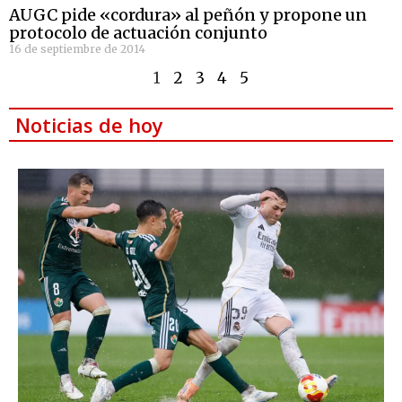
AUGC pide «cordura» al peñón y propone un
protocolo de actuación conjunto
16 de septiembre de 2014
1
2
3
4
5
Noticias de hoy