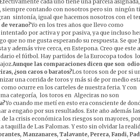
Efectivamente cada uno tiene una parcela asignada,
ros, siempre contando con nosotros pero sin ningún t
gran sintonía, igual que hacemos nosotros con el t
 de verano?
Yo en los tres años que llevo como
e intentado por activa y por pasiva, ya que incluso 
algo que no me gusta esperando su respuesta. Se que 
sta y además vive cerca, en Estepona. Creo que este 
ndario el fútbol. Hay partidos de la Eurocopa todos l
ajoz.
Aunque las comparaciones dicen que son odios
iras, ¿son caros o baratos?
Los toros son de por si u
anizar una corrida de toros y más si de por medio est
 como ocurre en los carteles de nuestra feria. Y con
ma categoría, los toros en Algeciras no son
a?
Yo cuando me metí en esto era consciente de don
mar a engaño por sus resultados. Este año además la
 de la crisis económica los riesgos son mayores, po
a taquilla de Las Palomas. Y esto sin olvidar la real
rantes, Manzanares, Talavante, Perera, Fandi, Padi