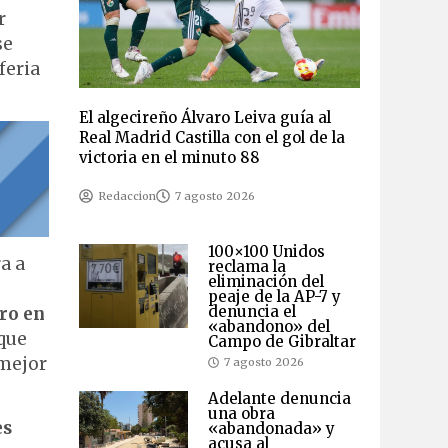
r
se
feria
El algecireño Álvaro Leiva guía al
Real Madrid Castilla con el gol de la
victoria en el minuto 88
Redaccion
7 agosto 2026
100×100 Unidos
a a
reclama la
eliminación del
peaje de la AP-7 y
denuncia el
ro en
«abandono» del
 que
Campo de Gibraltar
 mejor
7 agosto 2026
Adelante denuncia
una obra
es
«abandonada» y
acusa al