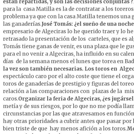
están repartidas, y son las decisiones conjuntas ?
para la casa Matilla es la de contratar a los tore
problema ya que con la casa Matilla tenemos una 
las ganaderías.
José Tomás: ¿el sueño de una noche
empresario de Algeciras lo he querido traer y lo h
retrasado la presentación de los carteles, que es 
Tomás tiene ganas de venir, es una plaza que le gu
para el no venir a Algeciras, ha influido en su cale
días de la semana menos el lunes que torea en Bad
la vez son también necesarias. Los toros en Algec
espectáculo caro por el alto coste que tiene el org
toros de ganaderías de prestigio y figuras del toreo
relación a las comparaciones con plazas de la mis
caros.
Organizar la feria de Algeciras, ¿es jugársel
metía y de sus riesgos, por lo que no me podía lla
circunstancias por las que atravesamos en función
hay otras prioridades a cubrir antes que pasar por l
bien triste de que hay menos afición a los toros.
Mo