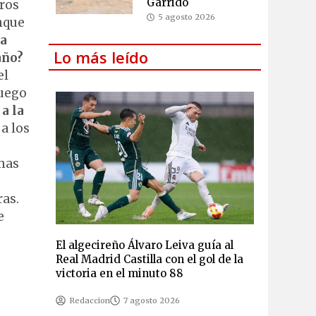
Garrido
oros
5 agosto 2026
unque
ra
Lo más leído
año?
el
Luego
a la
a los
omas
ras.
e
El algecireño Álvaro Leiva guía al
Real Madrid Castilla con el gol de la
victoria en el minuto 88
Redaccion
7 agosto 2026