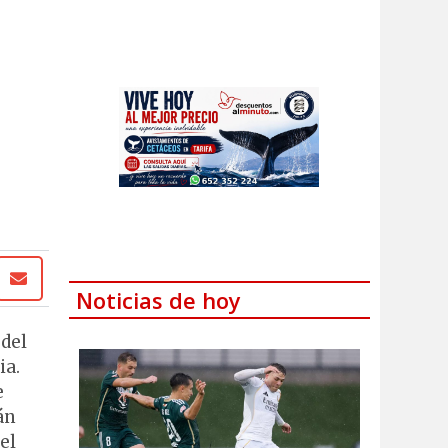
Noticias de hoy
 del
ia.
e
án
el