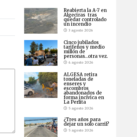
Reabierta la A-7 en
Algeciras tras
quedar controlado
un incendio
3 agosto 2026
Cinco jubilados
tarifeños y medio
millón de
personas…otra vez.
4 agosto 2026
ALGESA retira
toneladas de
enseres y
escombros
abandonados de
forma incívica en
La Perlita
5 agosto 2026
¿Tres años para
dejar un solo carril?
5 agosto 2026