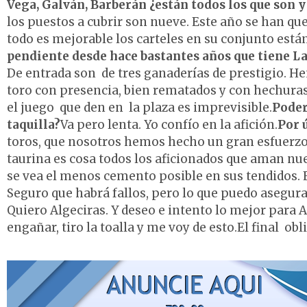
Vega, Galván, Barberán ¿están todos los que son y
los puestos a cubrir son nueve. Este año se han qu
todo es mejorable los carteles en su conjunto est
pendiente desde hace bastantes años que tiene Las
De entrada son de tres ganaderías de prestigio. H
toro con presencia, bien rematados y con hechuras
el juego que den en la plaza es imprevisible.
Poder
taquilla?
Va pero lenta. Yo confío en la afición.
Por ú
toros, que nosotros hemos hecho un gran esfuerzo,
taurina es cosa todos los aficionados que aman nue
se vea el menos cemento posible en sus tendidos. E
Seguro que habrá fallos, pero lo que puedo asegurar
Quiero Algeciras. Y deseo e intento lo mejor para 
engañar, tiro la toalla y me voy de esto.El final obl