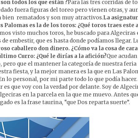
 son todos los que están ?
Para las tres corridas de t
edado fuera figuras del toreo pero vienen otras, y a
án bien rematados y son muy atractivos.
La asignatu
 Palomas es la de los toros: ¿Qué toros traes este 
emos visto muchos toros, he buscado para Algeciras 
 de embestir, que es hasta donde podíamos llegar. 
oso caballero don dinero. ¿Cómo va la cosa de cara 
ltimo Curro: ¿Qué le dirías a la afición?
Que acudan 
 pero que el mantener la categoría de nuestra feria
stra fiesta, y la mejor manera es la que en Las Pal
n lo personal, por mi parte todo lo que podía hacer.
 es que voy con la verdad por delante. Soy de Algeci
Algeciras en la parcela en la que me muevo. Antes qu
igado es la frase taurina, “que Dos reparta suerte”.