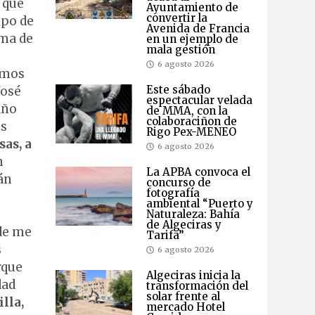
 que
Ayuntamiento de
convertir la
ipo de
Avenida de Francia
ema de
en un ejemplo de
mala gestión
6 agosto 2026
hemos
Este sábado
José
espectacular velada
año
de MMA, con la
colaboraciñon de
os
Rigo Pex-MENEO
as, a
6 agosto 2026
n
La APBA convoca el
án
concurso de
fotografía
ambiental “Puerto y
Naturaleza: Bahía
de Algeciras y
de me
Tarifa”
s
6 agosto 2026
rque
Algeciras inicia la
idad
transformación del
solar frente al
lla,
mercado Hotel