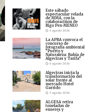
Este sábado
espectacular velada
de MMA, con la
colaboraciñon de
Rigo Pex-MENEO
6 agosto 2026
La APBA convoca el
concurso de
fotografía ambiental
“Puerto y
Naturaleza: Bahía de
Algeciras y Tarifa”
6 agosto 2026
Algeciras inicia la
transformación del
solar frente al
mercado Hotel
Garrido
5 agosto 2026
ALGESA retira
toneladas de
enseres y