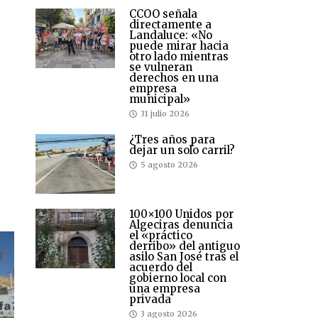
CCOO señala
directamente a
Landaluce: «No
puede mirar hacia
otro lado mientras
se vulneran
derechos en una
empresa
municipal»
31 julio 2026
¿Tres años para
dejar un solo carril?
5 agosto 2026
100×100 Unidos por
Algeciras denuncia
el «práctico
derribo» del antiguo
asilo San José tras el
acuerdo del
gobierno local con
una empresa
privada
3 agosto 2026