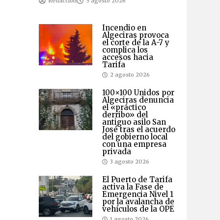
Redaccion
5 agosto 2026
Incendio en
Algeciras provoca
el corte de la A-7 y
complica los
accesos hacia
Tarifa
2 agosto 2026
100×100 Unidos por
Algeciras denuncia
el «práctico
derribo» del
antiguo asilo San
José tras el acuerdo
del gobierno local
con una empresa
privada
3 agosto 2026
El Puerto de Tarifa
activa la Fase de
Emergencia Nivel 1
por la avalancha de
vehículos de la OPE
1 agosto 2026