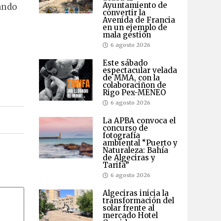
Ayuntamiento de
ando
convertir la
Avenida de Francia
en un ejemplo de
mala gestión
6 agosto 2026
Este sábado
espectacular velada
de MMA, con la
colaboraciñon de
Rigo Pex-MENEO
6 agosto 2026
La APBA convoca el
concurso de
fotografía
ambiental “Puerto y
Naturaleza: Bahía
de Algeciras y
Tarifa”
6 agosto 2026
Algeciras inicia la
transformación del
solar frente al
mercado Hotel