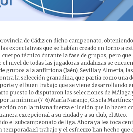
 provincia de Cádiz en dicho campeonato, obteniend
las expectativas que se habían creado en torno a es
 cuerpo técnico durante la fase de grupos, pero que
e el nivel de todas las jugadoras andaluzas se encue
grupos a la anfitriona (Jaén), Sevilla y Almería, las
contra la selección granadina, que partía como una d
eporte y el buen trabajo que se viene desarrollando e
uarto puesto lo disputaron las selecciones de Málaga 
 por la mínima (7-6).María Naranjo, Gisela Martínez 
lección con la misma fuerza e ilusión que lo hacen c
nera excepcional a su ciudad y a su club, el Atco.
do el subcampeonato de liga. Ahora ya les toca cen
n temporada.El trabajo y el esfuerzo han hecho que 