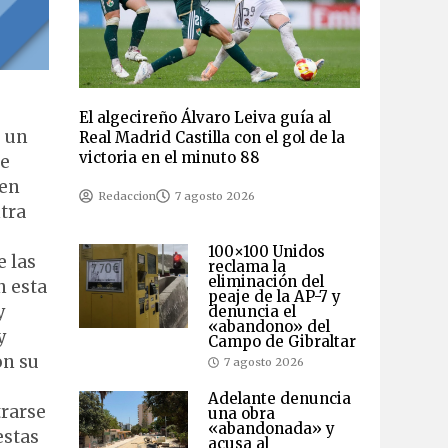
El algecireño Álvaro Leiva guía al
o un
Real Madrid Castilla con el gol de la
victoria en el minuto 88
te
 en
Redaccion
7 agosto 2026
ntra
100×100 Unidos
e las
reclama la
eliminación del
n esta
peaje de la AP-7 y
y
denuncia el
«abandono» del
y
Campo de Gibraltar
on su
7 agosto 2026
Adelante denuncia
trarse
una obra
«abandonada» y
estas
acusa al