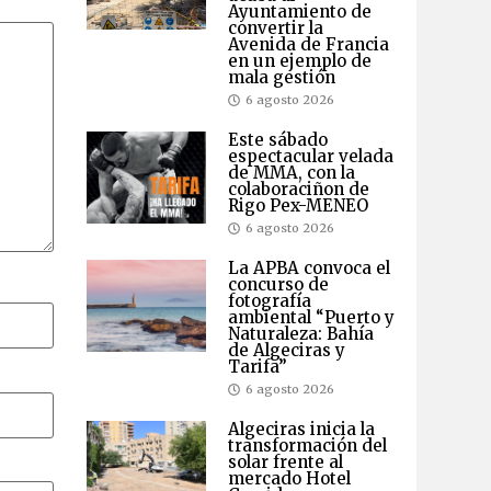
Ayuntamiento de
convertir la
Avenida de Francia
en un ejemplo de
mala gestión
6 agosto 2026
Este sábado
espectacular velada
de MMA, con la
colaboraciñon de
Rigo Pex-MENEO
6 agosto 2026
La APBA convoca el
concurso de
fotografía
ambiental “Puerto y
Naturaleza: Bahía
de Algeciras y
Tarifa”
6 agosto 2026
Algeciras inicia la
transformación del
solar frente al
mercado Hotel