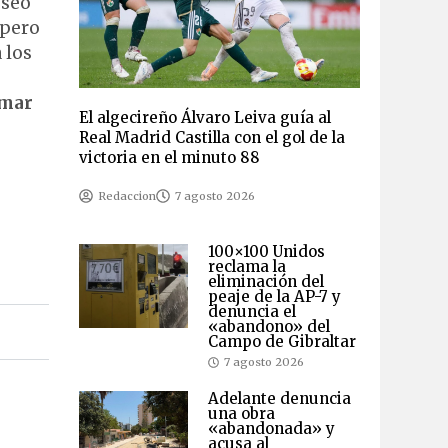
eseo
 pero
 los
umar
El algecireño Álvaro Leiva guía al
Real Madrid Castilla con el gol de la
victoria en el minuto 88
Redaccion
7 agosto 2026
100×100 Unidos
reclama la
eliminación del
peaje de la AP-7 y
denuncia el
«abandono» del
Campo de Gibraltar
7 agosto 2026
Adelante denuncia
una obra
«abandonada» y
acusa al