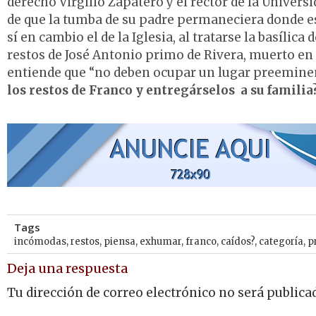
derecho Virgilio Zapatero y el rector de la Univers
de que la tumba de su padre permaneciera donde es
sí en cambio el de la Iglesia, al tratarse la basílic
restos de José Antonio primo de Rivera, muerto en 
entiende que “no deben ocupar un lugar preeminent
los restos de Franco y entregárselos a su familia
Tags
incómodas
,
restos
,
piensa
,
exhumar
,
franco
,
caídos?
,
categoría
,
p
Deja una respuesta
Tu dirección de correo electrónico no será publica