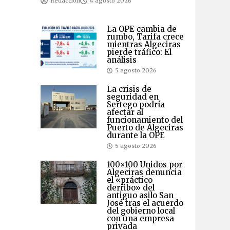
Redacción
4 agosto 2026
La OPE cambia de
rumbo, Tarifa crece
mientras Algeciras
pierde tráfico: El
análisis
5 agosto 2026
La crisis de
seguridad en
Sertego podría
afectar al
funcionamiento del
Puerto de Algeciras
durante la OPE
5 agosto 2026
100×100 Unidos por
Algeciras denuncia
el «práctico
derribo» del
antiguo asilo San
José tras el acuerdo
del gobierno local
con una empresa
privada