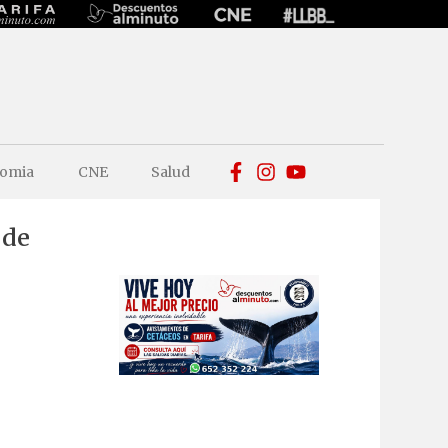
omia
CNE
Salud
 de