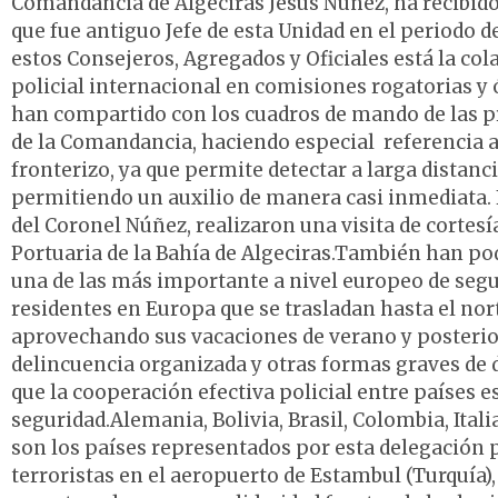
Comandancia de Algeciras Jesús Núñez, ha recibido 
que fue antiguo Jefe de esta Unidad en el periodo d
estos Consejeros, Agregados y Oficiales está la co
policial internacional en comisiones rogatorias y 
han compartido con los cuadros de mando de las pr
de la Comandancia, haciendo especial referencia 
fronterizo, ya que permite detectar a larga distan
permitiendo un auxilio de manera casi inmediata
del Coronel Núñez, realizaron una visita de cortesía
Portuaria de la Bahía de Algeciras.También han pod
una de las más importante a nivel europeo de seg
residentes en Europa que se trasladan hasta el nort
aprovechando sus vacaciones de verano y posterio
delincuencia organizada y otras formas graves de d
que la cooperación efectiva policial entre países 
seguridad.Alemania, Bolivia, Brasil, Colombia, Ital
son los países representados por esta delegación po
terroristas en el aeropuerto de Estambul (Turquía)