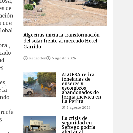
nosa,
es de
ración
a que
lobal
Algeciras inicia la transformación
del solar frente al mercado Hotel
ral,
Garrido
añado
Redaccion
5 agosto 2026
ad
es
ALGESA retira
toneladas de
es,
enseres y
escombros
 la
abandonados de
ando
forma incívica en
La Perlita
5 agosto 2026
urquía
La crisis de
s
seguridad en
Sertego podría
afectar al