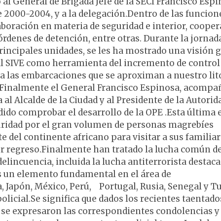
al General de Brigada Jefe de la SECI Francisco Espi
e 2000-2004, y a la delegación.Dentro de las funcion
laboración en materia de seguridad e interior, coope
órdenes de detención, entre otras. Durante la jornad
incipales unidades, se les ha mostrado una visión g
al SIVE como herramienta del incremento de control
cia las embarcaciones que se aproximan a nuestro lito
. Finalmente el General Francisco Espinosa, acomp
 al Alcalde de la Ciudad y al Presidente de la Autorid
ido comprobar el desarrollo de la OPE .Esta última 
uridad por el gran volumen de personas magrebíes
e del continente africano para visitar a sus familiar
r regreso.Finalmente han tratado la lucha común de
elincuencia, incluida la lucha antiterrorista destac
es un elemento fundamental en el área de
ia, Japón, México, Perú, Portugal, Rusia, Senegal y T
licial.Se significa que dados los recientes taentado
, se expresaron las correspondientes condolencias y