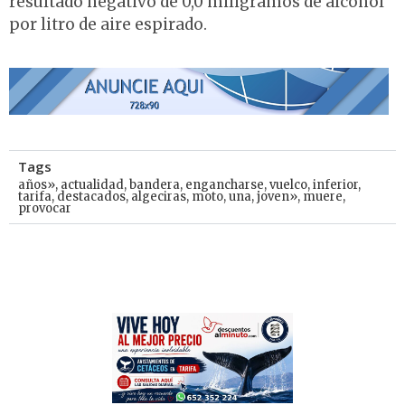
resultado negativo de 0,0 miligramos de alcohol
por litro de aire espirado.
Tags
años»
,
actualidad
,
bandera
,
engancharse
,
vuelco
,
inferior
,
tarifa
,
destacados
,
algeciras
,
moto
,
una
,
joven»
,
muere
,
provocar