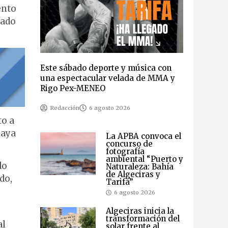
ento
eado
Este sábado deporte y música con
una espectacular velada de MMA y
Rigo Pex-MENEO
Redacción
6 agosto 2026
to a
haya
La APBA convoca el
concurso de
fotografía
ambiental “Puerto y
do
Naturaleza: Bahía
de Algeciras y
do,
Tarifa”
6 agosto 2026
Algeciras inicia la
transformación del
al
solar frente al