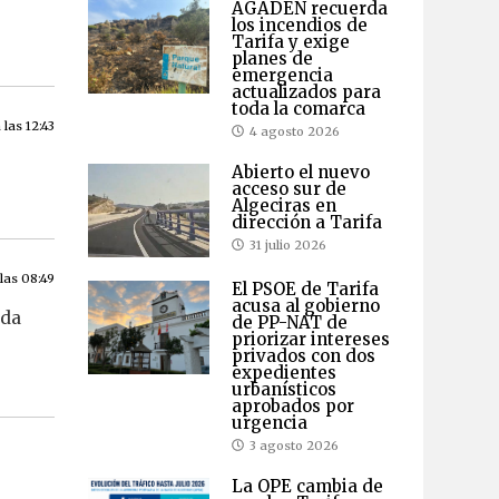
AGADEN recuerda
los incendios de
Tarifa y exige
planes de
emergencia
actualizados para
toda la comarca
 las 12:43
4 agosto 2026
Abierto el nuevo
acceso sur de
Algeciras en
dirección a Tarifa
31 julio 2026
las 08:49
El PSOE de Tarifa
acusa al gobierno
oda
de PP-NAT de
priorizar intereses
privados con dos
expedientes
urbanísticos
aprobados por
urgencia
3 agosto 2026
La OPE cambia de