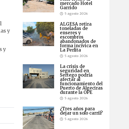
mercado Hotel
Garrido
5 agosto 2026
l
ALGESA retira
toneladas de
as y
enseres y
escombros
abandonados de
forma incívica en
s y
La Perlita
5 agosto 2026
La crisis de
seguridad en
Sertego podría
afectar al
funcionamiento del
Puerto de Algeciras
durante la OPE
5 agosto 2026
¿Tres años para
dejar un solo carril?
5 agosto 2026