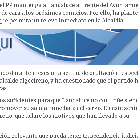
e el PP mantenga a Landaluce al frente del Ayuntami
 de cara a los próximos comicios. Por ello, ha plant
que permita un relevo inmediato en la Alcaldía.
ido durante meses una actitud de ocultación respec
lcalde algecireño, y ha cuestionado que el partido 
as.
vos suficientes para que Landaluce no continúe sien
romover su salida inmediata del cargo. En este senti
eno, que aclare los motivos que han llevado a su
ión relevante que pueda tener trascendencia judici