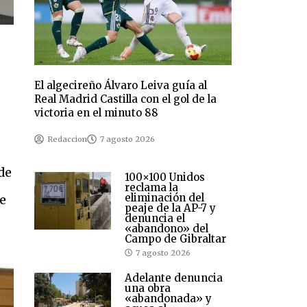
El algecireño Álvaro Leiva guía al
Real Madrid Castilla con el gol de la
victoria en el minuto 88
Redaccion
7 agosto 2026
de
100×100 Unidos
reclama la
eliminación del
e
peaje de la AP-7 y
denuncia el
«abandono» del
Campo de Gibraltar
7 agosto 2026
Adelante denuncia
una obra
«abandonada» y