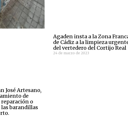
Agaden insta a la Zona Franc
de Cádiz a la limpieza urgent
del vertedero del Cortijo Real
24 de marzo de 2023
n José Artesano,
tamiento de
 reparación o
 las barandillas
rto.