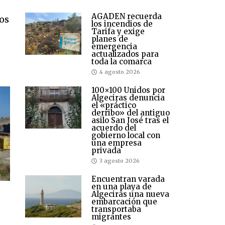
AGADEN recuerda
ios
los incendios de
Tarifa y exige
planes de
emergencia
actualizados para
toda la comarca
4 agosto 2026
100×100 Unidos por
Algeciras denuncia
el «práctico
derribo» del antiguo
asilo San José tras el
acuerdo del
gobierno local con
una empresa
privada
3 agosto 2026
Encuentran varada
en una playa de
Algeciras una nueva
embarcación que
transportaba
migrantes