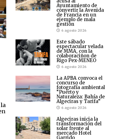
acusa al
Ayuntamiento de
convertir la Avenida
de Francia en un
ejemplo de mala
gestión
6 agosto 2026
Este sábado
espectacular velada
de MMA, con la
colaboraciñon de
Rigo Pex-MENEO
6 agosto 2026
La APBA convoca el
concurso de
fotografía ambiental
“Puerto y
Naturaleza: Bahía de
Algeciras y Tarifa”
 la
6 agosto 2026
en
Algeciras inicia la
transformación del
solar frente al
mercado Hotel
Garrido