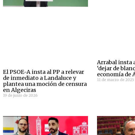
Arrabal insta 
‘dejar de blanq
El PSOE-A insta al PP a relevar
economía de A
de inmediato a Landaluce y
11 de marzo de 2025
plantea una moción de censura
en Algeciras
19 de junio de 2026