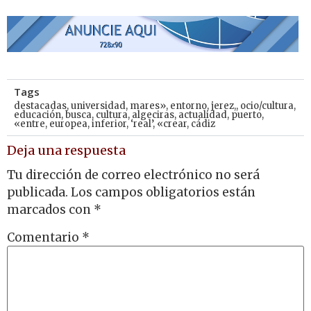
Tags
destacadas
,
universidad
,
mares»
,
entorno
,
jerez,
,
ocio/cultura
,
educación
,
busca
,
cultura
,
algeciras
,
actualidad
,
puerto
,
«entre
,
europea
,
inferior
,
‘real’
,
«crear
,
cádiz
Deja una respuesta
Tu dirección de correo electrónico no será
publicada.
Los campos obligatorios están
marcados con
*
Comentario
*