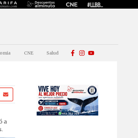
omia
CNE
Salud
ó a
s.