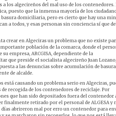
s a los algecireños del mal uso de los contenedores.
tica, puesto que la inmensa mayoría de los ciudadan
 basura domiciliaria, pero es cierto que hay una mi
an a todos, y esas personas sin conciencia sí que d
enta crear en Algeciras un problema que no existe pa
na importante población de la comarca, donde el perso
que su empresa, ARCGISA, dependiente de la
r que preside el socialista algecireño Juan Lozano
puesta a las denuncias sobre acumulación de basura
ente de alcalde.
os está causando un problema serio en Algeciras, pu
de recogida de los contenedores de reciclaje. Por
tones que han sido depositados fuera del contenedor 
ser finalmente retirado por el personal de ALGESA y 
s días abrireron mal por erro un contenedor para en
e y se marcharon sin recogerlos, lo que nos está lle