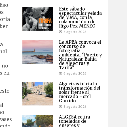
 Eso
Este sábado
os
espectacular velada
de MMA, con la
noría
colaboraciñon de
Rigo Pex-MENEO
eben
6 agosto 2026
La APBA convoca el
ra
concurso de
fotografía
nal
ambiental “Puerto y
Naturaleza: Bahía
de Algeciras y
, no
Tarifa”
s en
6 agosto 2026
Algeciras inicia la
transformación del
esto
solar frente al
mercado Hotel
Garrido
al
5 agosto 2026
no
ALGESA retira
vases
toneladas de
enseres y
vando