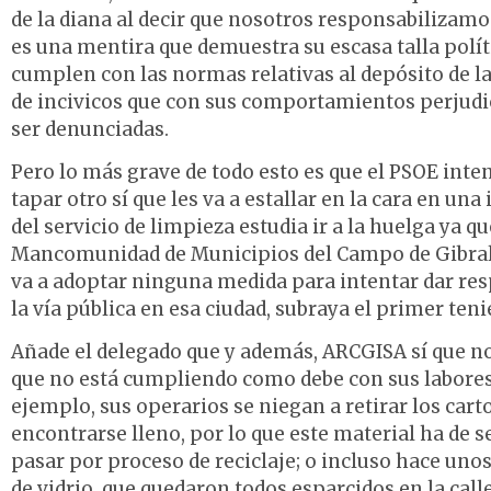
de la diana al decir que nosotros responsabilizamo
es una mentira que demuestra su escasa talla polí
cumplen con las normas relativas al depósito de la
de incivicos que con sus comportamientos perjudic
ser denunciadas.
Pero lo más grave de todo esto es que el PSOE int
tapar otro sí que les va a estallar en la cara en u
del servicio de limpieza estudia ir a la huelga ya 
Mancomunidad de Municipios del Campo de Gibralta
va a adoptar ninguna medida para intentar dar res
la vía pública en esa ciudad, subraya el primer teni
Añade el delegado que y además, ARCGISA sí que n
que no está cumpliendo como debe con sus labores 
ejemplo, sus operarios se niegan a retirar los car
encontrarse lleno, por lo que este material ha de 
pasar por proceso de reciclaje; o incluso hace uno
de vidrio, que quedaron todos esparcidos en la call