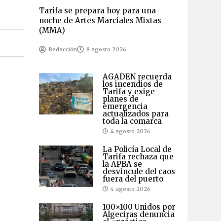
Tarifa se prepara hoy para una
noche de Artes Marciales Mixtas
(MMA)
Redacción
8 agosto 2026
AGADEN recuerda
los incendios de
Tarifa y exige
planes de
emergencia
actualizados para
toda la comarca
4 agosto 2026
La Policía Local de
Tarifa rechaza que
la APBA se
desvincule del caos
fuera del puerto
4 agosto 2026
100×100 Unidos por
Algeciras denuncia