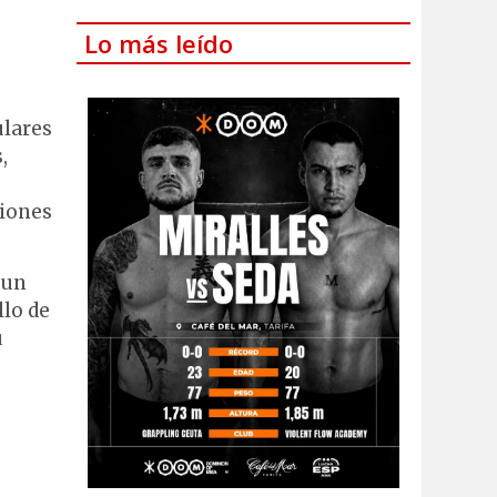
Lo más leído
ulares
,
ciones
 un
llo de
u