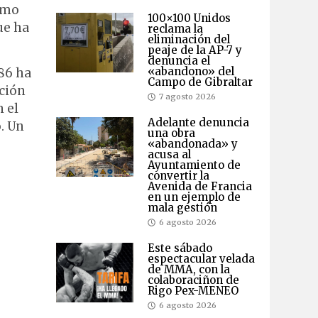
como
100×100 Unidos
ue ha
reclama la
eliminación del
peaje de la AP-7 y
denuncia el
«abandono» del
986 ha
Campo de Gibraltar
cción
7 agosto 2026
n el
Adelante denuncia
. Un
una obra
«abandonada» y
acusa al
Ayuntamiento de
convertir la
Avenida de Francia
en un ejemplo de
mala gestión
6 agosto 2026
Este sábado
espectacular velada
de MMA, con la
colaboraciñon de
Rigo Pex-MENEO
6 agosto 2026