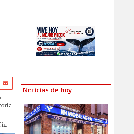
Noticias de hoy
0
toria
iz.