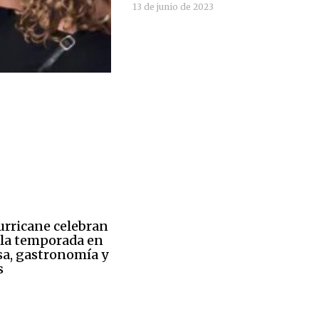
13 de junio de 2023
urricane celebran
e la temporada en
lsa, gastronomía y
s