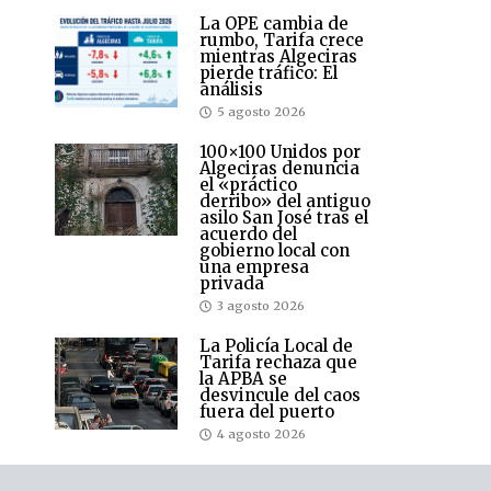
La OPE cambia de
rumbo, Tarifa crece
mientras Algeciras
pierde tráfico: El
análisis
5 agosto 2026
100×100 Unidos por
Algeciras denuncia
el «práctico
derribo» del antiguo
asilo San José tras el
acuerdo del
gobierno local con
una empresa
privada
3 agosto 2026
La Policía Local de
Tarifa rechaza que
la APBA se
desvincule del caos
fuera del puerto
4 agosto 2026