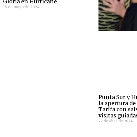
Gloria en Hurricane
15 de mayo de 2024
Punta Sur y H
la apertura d
Tarifa con sa
visitas guiada
22 de abril de 2024