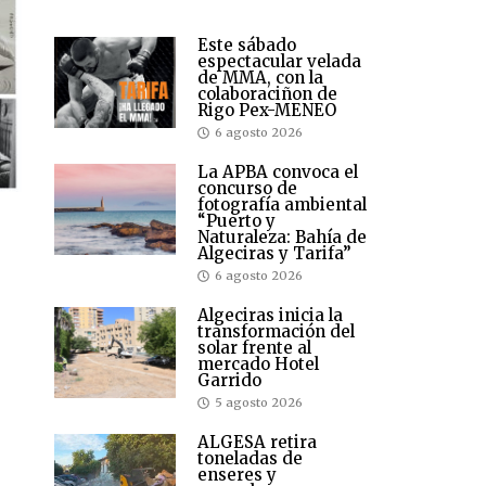
Este sábado
espectacular velada
de MMA, con la
colaboraciñon de
Rigo Pex-MENEO
6 agosto 2026
La APBA convoca el
concurso de
fotografía ambiental
“Puerto y
Naturaleza: Bahía de
Algeciras y Tarifa”
6 agosto 2026
Algeciras inicia la
transformación del
solar frente al
mercado Hotel
Garrido
5 agosto 2026
ALGESA retira
toneladas de
enseres y