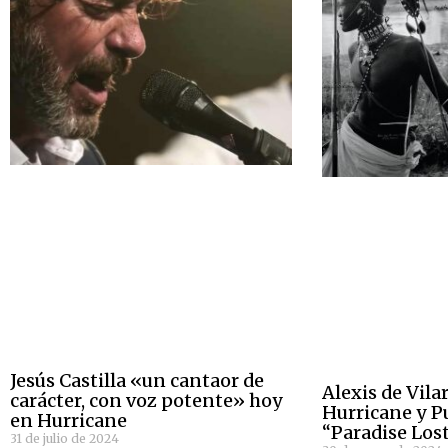
Jesús Castilla «un cantaor de
Alexis de Vil
carácter, con voz potente» hoy
Hurricane y P
en Hurricane
“Paradise Los
31 de julio de 2024