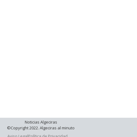
Noticias Algeciras
©Copyright 2022. Algeciras al minuto
Aviso Legal
Política de Privacidad