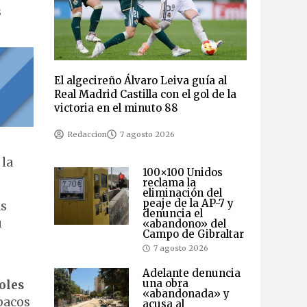
s
El algecireño Álvaro Leiva guía al
Real Madrid Castilla con el gol de la
victoria en el minuto 88
Redaccion
7 agosto 2026
 la
100×100 Unidos
reclama la
eliminación del
peaje de la AP-7 y
as
denuncia el
u
«abandono» del
Campo de Gibraltar
7 agosto 2026
Adelante denuncia
una obra
oles
«abandonada» y
abacos
acusa al