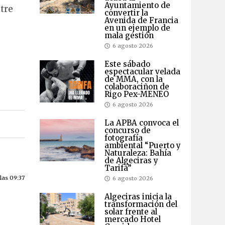
Ayuntamiento de
tre
convertir la
Avenida de Francia
en un ejemplo de
mala gestión
6 agosto 2026
Este sábado
espectacular velada
de MMA, con la
colaboraciñon de
Rigo Pex-MENEO
6 agosto 2026
La APBA convoca el
concurso de
fotografía
ambiental “Puerto y
Naturaleza: Bahía
de Algeciras y
Tarifa”
las 09:37
6 agosto 2026
Algeciras inicia la
transformación del
solar frente al
mercado Hotel