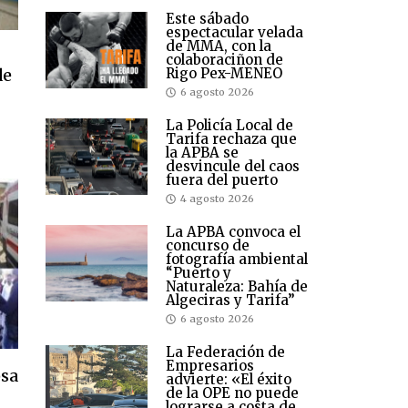
Este sábado
espectacular velada
de MMA, con la
colaboraciñon de
Rigo Pex-MENEO
de
6 agosto 2026
La Policía Local de
Tarifa rechaza que
la APBA se
desvincule del caos
fuera del puerto
4 agosto 2026
La APBA convoca el
concurso de
fotografía ambiental
“Puerto y
Naturaleza: Bahía de
Algeciras y Tarifa”
6 agosto 2026
La Federación de
Empresarios
psa
advierte: «El éxito
de la OPE no puede
lograrse a costa de