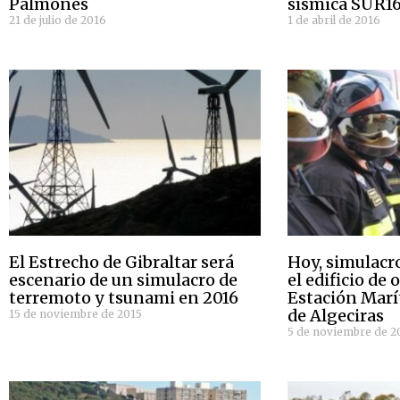
Palmones
sísmica SUR1
21 de julio de 2016
1 de abril de 2016
El Estrecho de Gibraltar será
Hoy, simulacr
escenario de un simulacro de
el edificio de 
terremoto y tsunami en 2016
Estación Marí
de Algeciras
15 de noviembre de 2015
5 de noviembre de 2