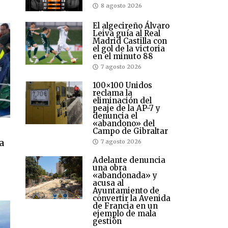
8 agosto 2026
El algecireño Álvaro
Leiva guía al Real
Madrid Castilla con
el gol de la victoria
en el minuto 88
7 agosto 2026
100×100 Unidos
reclama la
eliminación del
peaje de la AP-7 y
denuncia el
«abandono» del
Campo de Gibraltar
a
7 agosto 2026
Adelante denuncia
una obra
«abandonada» y
acusa al
Ayuntamiento de
convertir la Avenida
de Francia en un
ejemplo de mala
gestión