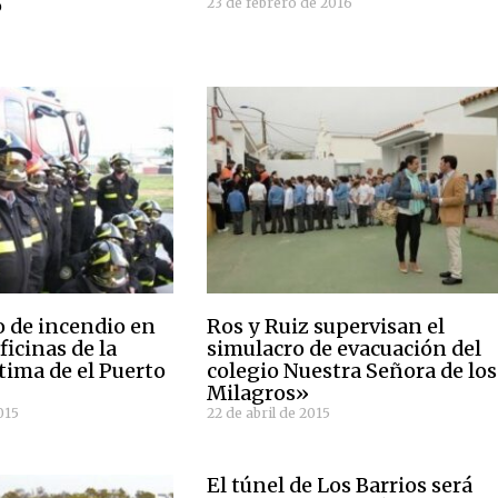
6
23 de febrero de 2016
o de incendio en
Ros y Ruiz supervisan el
oficinas de la
simulacro de evacuación del
tima de el Puerto
colegio Nuestra Señora de los
Milagros»
015
22 de abril de 2015
El túnel de Los Barrios será