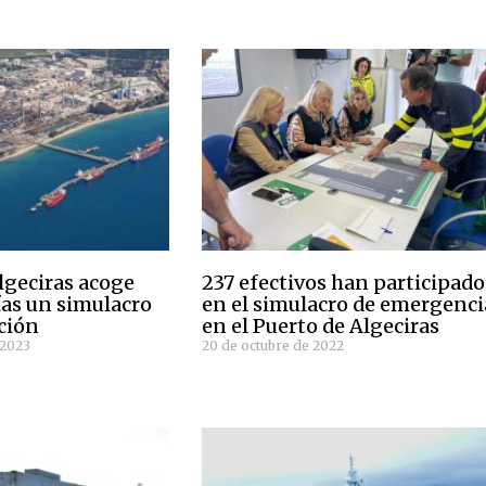
lgeciras acoge
237 efectivos han participado
ías un simulacro
en el simulacro de emergenci
ción
en el Puerto de Algeciras
 2023
20 de octubre de 2022