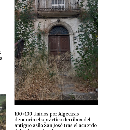
s
a
e
100×100 Unidos por Algeciras
denuncia el «práctico derribo» del
antiguo asilo San José tras el acuerdo