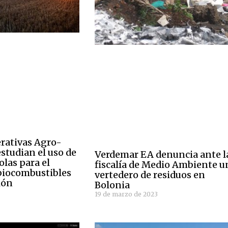
rativas Agro-
studian el uso de
Verdemar EA denuncia ante l
olas para el
fiscalía de Medio Ambiente u
 biocombustibles
vertedero de residuos en
ión
Bolonia
19 de marzo de 2023