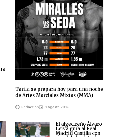
gua
Tarifa se prepara hoy para una noche
de Artes Marciales Mixtas (MMA)
Redacción
8 agosto 2026
El algecireño Álvaro
Leiva guía al Real
Madrid Castilla con