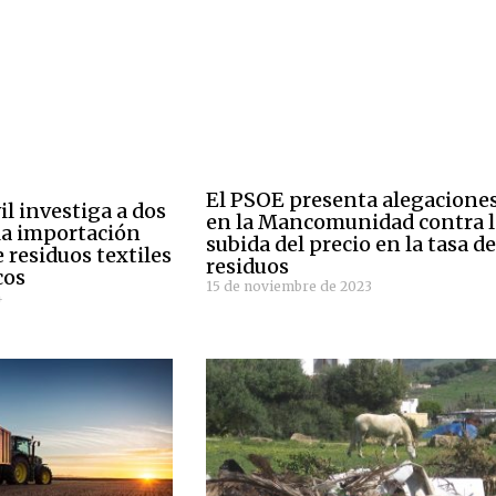
El PSOE presenta alegacione
il investiga a dos
en la Mancomunidad contra l
la importación
subida del precio en la tasa d
 residuos textiles
residuos
cos
15 de noviembre de 2023
4