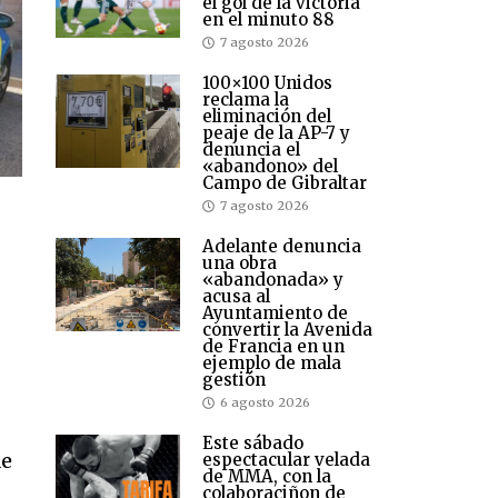
el gol de la victoria
en el minuto 88
7 agosto 2026
100×100 Unidos
reclama la
eliminación del
peaje de la AP-7 y
denuncia el
«abandono» del
Campo de Gibraltar
7 agosto 2026
Adelante denuncia
una obra
«abandonada» y
acusa al
Ayuntamiento de
convertir la Avenida
de Francia en un
ejemplo de mala
gestión
6 agosto 2026
Este sábado
de
espectacular velada
de MMA, con la
colaboraciñon de