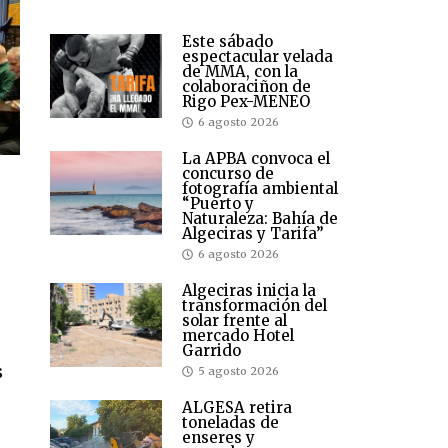
Este sábado
espectacular velada
de MMA, con la
colaboraciñon de
Rigo Pex-MENEO
6 agosto 2026
La APBA convoca el
concurso de
fotografía ambiental
“Puerto y
Naturaleza: Bahía de
Algeciras y Tarifa”
6 agosto 2026
Algeciras inicia la
transformación del
solar frente al
mercado Hotel
Garrido
s
5 agosto 2026
ALGESA retira
toneladas de
enseres y