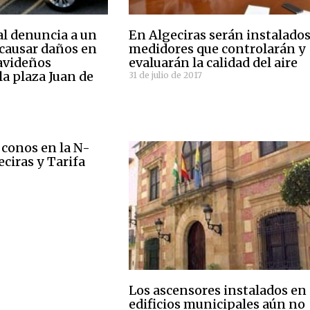
al denuncia a un
En Algeciras serán instalado
 causar daños en
medidores que controlarán y
avideños
evaluarán la calidad del aire
la plaza Juan de
31 de julio de 2017
 conos en la N-
ciras y Tarifa
Los ascensores instalados en
edificios municipales aún no