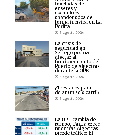
toneladas de
enseres y
escombros
abandonados de
forma incívica en La
Perlita
5 agosto 2026
La crisis de
seguridad en
Sertego podría
afectar al
funcionamiento del
Puerto de Algeciras
durante la OPE
5 agosto 2026
¿Tres años para
dejar un solo carril?
5 agosto 2026
La OPE cambia de
rumbo, Tarifa crece
mientras Algeciras
pierde tráfico: El