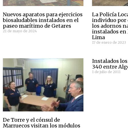
Nuevos aparatos para ejercicios
La Policía Loc
biosaludables instalados en el
individuo por
paseo marítimo de Getares
los adornos n
instalados en 
21 de mayo de 2024
Lima
17 de enero de 2023
Instalados los
340 entre Alge
1 de julio de 2011
De Torre y el cónsul de
Marruecos visitan los módulos