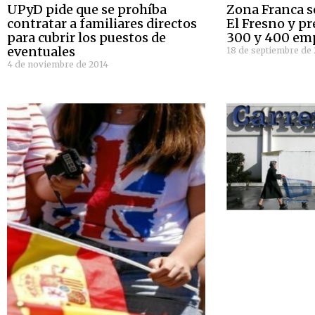
UPyD pide que se prohíba
Zona Franca s
contratar a familiares directos
El Fresno y pr
para cubrir los puestos de
300 y 400 emp
eventuales
18 de septiembre de
4 de noviembre de 2014