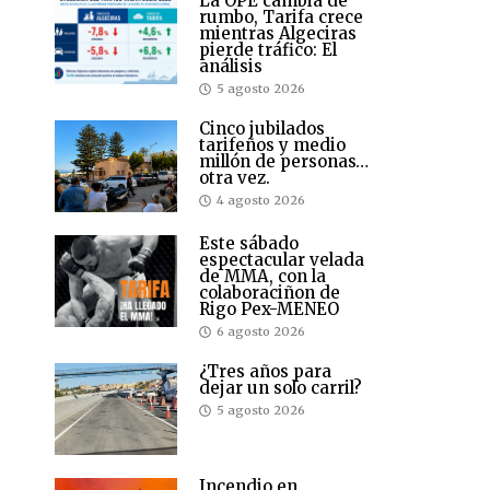
La OPE cambia de
rumbo, Tarifa crece
mientras Algeciras
pierde tráfico: El
análisis
5 agosto 2026
Cinco jubilados
tarifeños y medio
millón de personas…
otra vez.
4 agosto 2026
Este sábado
espectacular velada
de MMA, con la
colaboraciñon de
Rigo Pex-MENEO
6 agosto 2026
¿Tres años para
dejar un solo carril?
5 agosto 2026
Incendio en