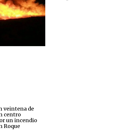
n veintena de
n centro
or un incendio
an Roque