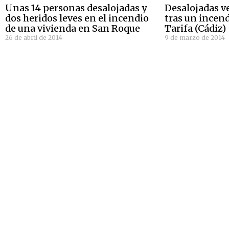
Unas 14 personas desalojadas y
Desalojadas v
dos heridos leves en el incendio
tras un incend
de una vivienda en San Roque
Tarifa (Cádiz)
26 de abril de 2014
9 de marzo de 2014