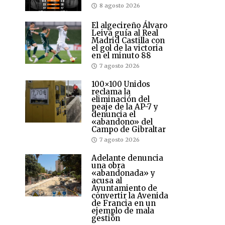
8 agosto 2026
El algecireño Álvaro
Leiva guía al Real
Madrid Castilla con
el gol de la victoria
en el minuto 88
7 agosto 2026
100×100 Unidos
reclama la
eliminación del
peaje de la AP-7 y
denuncia el
«abandono» del
Campo de Gibraltar
7 agosto 2026
Adelante denuncia
una obra
«abandonada» y
acusa al
Ayuntamiento de
convertir la Avenida
de Francia en un
ejemplo de mala
gestión