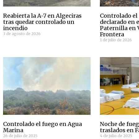
Reabierta la A-7 en Algeciras
Controlado el
tras quedar controlado un
declarado en e
incendio
Paternilla en 
Frontera
3 de agosto de 2026
1 de julio de 2026
Controlado el fuego en Agua
Noche de fueg
Marina
traslados en 
26 de julio de 2025
4 de julio de 2025