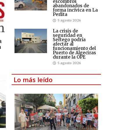
escombros
abandonados de
forma incívica en La
Perlita
5 agosto 2026
La crisis de
seguridad en
Sertego podría
a
afectar al
a
funcionamiento del
Puerto de Algeciras
durante la OPE
5 agosto 2026
Lo más leído