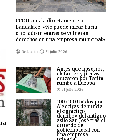
CCOO señala directamente a
Landaluce: «No puede mirar hacia
otro lado mientras se vulneran
derechos en una empresa municipal»
Redaccion
31 julio 2026
Antes que nosotros,
elefantes y jirafas
cruzaron por Tarifa
rumbo a Europa
31 julio 2026
100×100 Unidos por
Algeciras denuncia
el «práctico
derribo» del antiguo
asilo San José tras el
tra
acuerdo del
gobierno local con
una empresa
privada