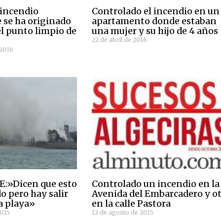
 incendio
Controlado el incendio en un
 se ha originado
apartamento donde estaban
el punto limpio de
una mujer y su hijo de 4 años
22 de abril de 2016
 2016
E:»Dicen que esto
Controlado un incendio en la
o pero hay salir
Avenida del Embarcadero y o
a playa»
en la calle Pastora
2015
12 de agosto de 2015