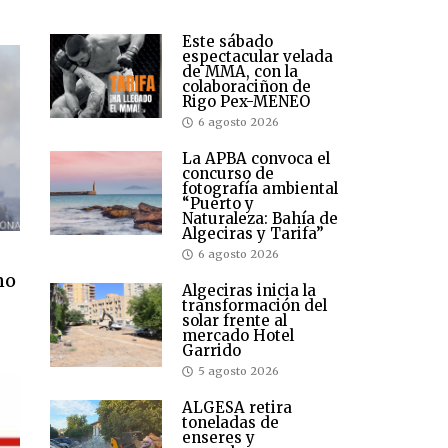
Este sábado
espectacular velada
de MMA, con la
colaboraciñon de
Rigo Pex-MENEO
6 agosto 2026
La APBA convoca el
concurso de
fotografía ambiental
“Puerto y
Naturaleza: Bahía de
Algeciras y Tarifa”
6 agosto 2026
no
Algeciras inicia la
transformación del
solar frente al
mercado Hotel
Garrido
5 agosto 2026
ALGESA retira
toneladas de
enseres y