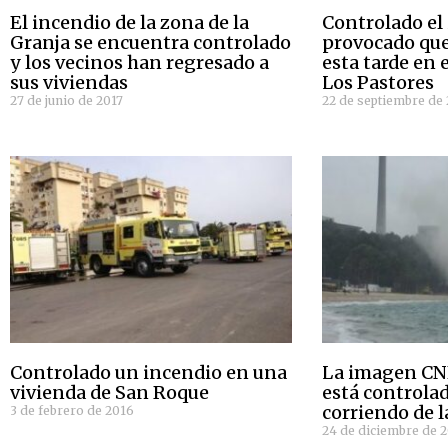
El incendio de la zona de la
Controlado el
Granja se encuentra controlado
provocado que
y los vecinos han regresado a
esta tarde en 
sus viviendas
Los Pastores
27 de junio de 2017
22 de septiembre de
Controlado un incendio en una
La imagen CN
vivienda de San Roque
está controlad
corriendo de l
3 de febrero de 2016
24 de diciembre de 