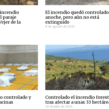
 incendio
El incendio quedó controlado
l paraje
anoche, pero aún no está
Vejer de la
extinguido
8 de agosto de 2025
o controlado y
Controlado el incendio forest
Facinas
tras afectar a unas 33 hectáre
29 de julio de 2024