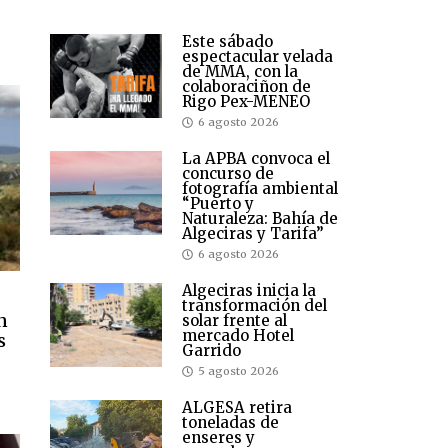
Este sábado
espectacular velada
de MMA, con la
colaboraciñon de
Rigo Pex-MENEO
6 agosto 2026
La APBA convoca el
concurso de
fotografía ambiental
“Puerto y
Naturaleza: Bahía de
Algeciras y Tarifa”
6 agosto 2026
Algeciras inicia la
transformación del
n
solar frente al
mercado Hotel
s
Garrido
5 agosto 2026
ALGESA retira
toneladas de
enseres y