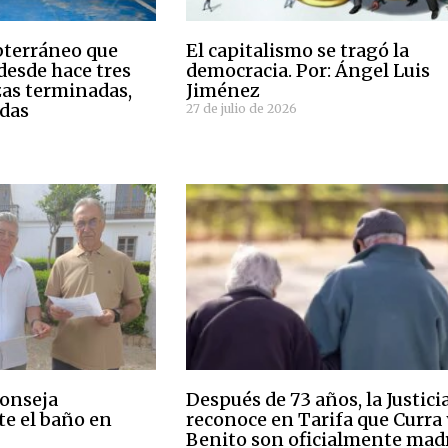
bterráneo que
El capitalismo se tragó la
desde hace tres
democracia. Por: Ángel Luis
zas terminadas,
Jiménez
adas
27 de julio de 2026
conseja
Después de 73 años, la Justici
e el baño en
reconoce en Tarifa que Curra
Benito son oficialmente mad