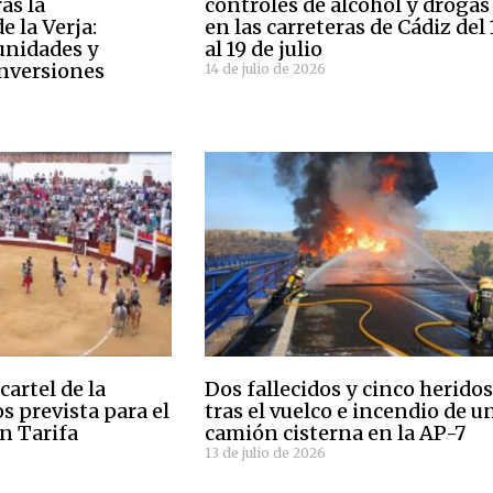
as la
controles de alcohol y drogas
e la Verja:
en las carreteras de Cádiz del 
unidades y
al 19 de julio
inversiones
14 de julio de 2026
cartel de la
Dos fallecidos y cinco herido
os prevista para el
tras el vuelco e incendio de u
n Tarifa
camión cisterna en la AP-7
13 de julio de 2026