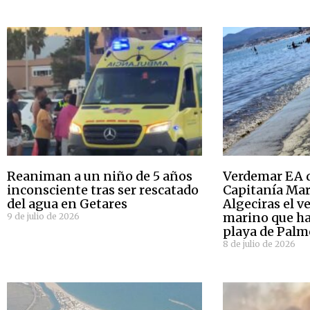
Reaniman a un niño de 5 años
Verdemar EA 
inconsciente tras ser rescatado
Capitanía Mar
del agua en Getares
Algeciras el v
marino que h
9 de julio de 2026
playa de Pal
8 de julio de 2026