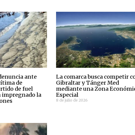
denuncia ante
La comarca busca competir c
ítima de
Gibraltar y Tánger Med
ertido de fuel
mediante una Zona Económi
a impregnado la
Especial
mones
8 de julio de 2026