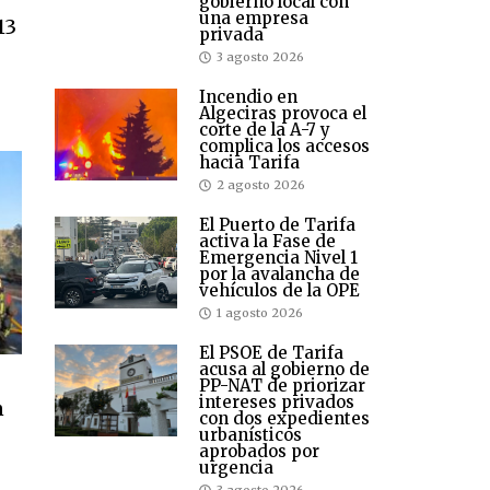
gobierno local con
una empresa
13
privada
3 agosto 2026
Incendio en
Algeciras provoca el
corte de la A-7 y
complica los accesos
hacia Tarifa
2 agosto 2026
El Puerto de Tarifa
activa la Fase de
Emergencia Nivel 1
por la avalancha de
vehículos de la OPE
1 agosto 2026
El PSOE de Tarifa
acusa al gobierno de
s
PP-NAT de priorizar
intereses privados
n
con dos expedientes
urbanísticos
aprobados por
urgencia