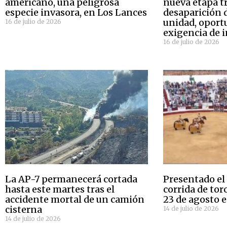
americano, una peligrosa
nueva etapa tr
especie invasora, en Los Lances
desaparición d
unidad, oport
16 de julio de 2026
exigencia de 
16 de julio de 2026
La AP-7 permanecerá cortada
Presentado el 
hasta este martes tras el
corrida de tor
accidente mortal de un camión
23 de agosto e
cisterna
14 de julio de 2026
14 de julio de 2026