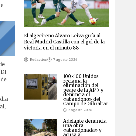
de
El algecireño Álvaro Leiva guía al
Real Madrid Castilla con el gol de la
victoria en el minuto 88
Redaccion
7 agosto 2026
de
“DI
100×100 Unidos
 de
reclama la
eliminación del
peaje de la AP-7 y
denuncia el
dia
«abandono» del
Campo de Gibraltar
al,
7 agosto 2026
Adelante denuncia
una obra
«abandonada» y
acusa al