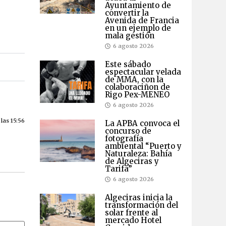
Ayuntamiento de
convertir la
Avenida de Francia
en un ejemplo de
mala gestión
6 agosto 2026
Este sábado
espectacular velada
de MMA, con la
colaboraciñon de
Rigo Pex-MENEO
6 agosto 2026
las 15:56
La APBA convoca el
concurso de
fotografía
ambiental “Puerto y
Naturaleza: Bahía
de Algeciras y
Tarifa”
6 agosto 2026
Algeciras inicia la
transformación del
solar frente al
mercado Hotel