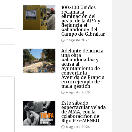
100×100 Unidos
reclama la
eliminación del
peaje de la AP-7 y
denuncia el
«abandono» del
Campo de Gibraltar
7 agosto 2026
Adelante denuncia
una obra
«abandonada» y
acusa al
Ayuntamiento de
convertir la
Avenida de Francia
en un ejemplo de
mala gestión
6 agosto 2026
Este sábado
espectacular velada
de MMA, con la
colaboraciñon de
Rigo Pex-MENEO
6 agosto 2026