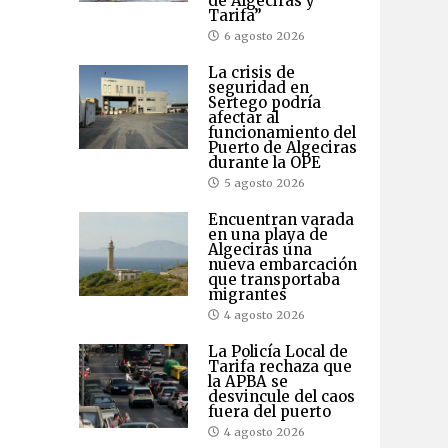
de Algeciras y
Tarifa”
6 agosto 2026
La crisis de
seguridad en
Sertego podría
afectar al
funcionamiento del
Puerto de Algeciras
durante la OPE
5 agosto 2026
Encuentran varada
en una playa de
Algeciras una
nueva embarcación
que transportaba
migrantes
4 agosto 2026
La Policía Local de
Tarifa rechaza que
la APBA se
desvincule del caos
fuera del puerto
4 agosto 2026