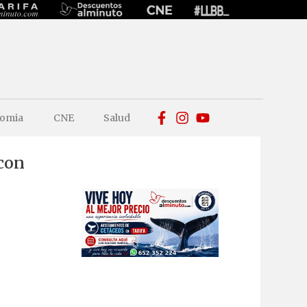
omia
CNE
Salud
 con