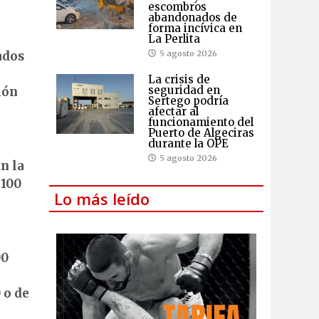
escombros
abandonados de
forma incívica en
La Perlita
5 agosto 2026
ados
La crisis de
seguridad en
ión
Sertego podría
afectar al
funcionamiento del
Puerto de Algeciras
durante la OPE
5 agosto 2026
n la
 100
Lo más leído
00
 o de