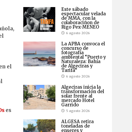
Este sábado
espectacular velada
de MMA, con la
colaboraciñon de
Rigo Pex-MENEO
añola,
6 agosto 2026
el
La APBA convoca el
concurso de
fotografía
ambiental “Puerto y
Naturaleza: Bahía
de Algeciras y
en el
Tarifa”
6 agosto 2026
al
Algeciras inicia la
transformación del
solar frente al
mercado Hotel
Garrido
Ds
es
5 agosto 2026
ALGESA retira
toneladas de
enseres y