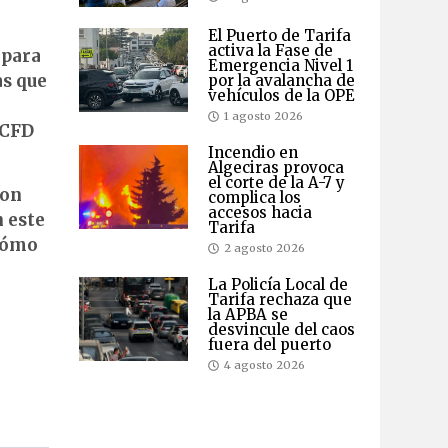
El Puerto de Tarifa
activa la Fase de
 para
Emergencia Nivel 1
as que
por la avalancha de
vehículos de la OPE
1 agosto 2026
 CFD
Incendio en
Algeciras provoca
el corte de la A-7 y
Son
complica los
accesos hacia
 este
Tarifa
 cómo
2 agosto 2026
La Policía Local de
Tarifa rechaza que
la APBA se
desvincule del caos
fuera del puerto
4 agosto 2026