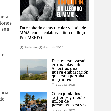
ncia
ciones
Este sábado espectacular velada de
, son
MMA, con la colaboraciñon de Rigo
Pex-MENEO
Redacción
6 agosto 2026
 un
Encuentran varada
en una playa de
Algeciras una
nueva embarcación
que transportaba
migrantes
4 agosto 2026
 una
Cinco jubilados
tarifeños y medio
ndo
millón de
personas…otra vez.
4 agosto 2026