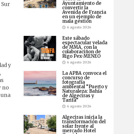
Ayuntamiento de
 Sur
convertir la
Avenida de Francia
en un ejemplo de
mala gestión
6 agosto 2026
Este sábado
espectacular velada
de MMA, con la
colaboraciñon de
Rigo Pex-MENEO
6 agosto 2026
dad y
,
La APBA convoca el
concurso de
as
fotografía
ambiental “Puerto y
y no
Naturaleza: Bahía
o una
de Algeciras y
Tarifa”
6 agosto 2026
Algeciras inicia la
transformación del
solar frente al
mercado Hotel