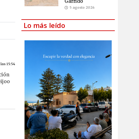
Garrido
5 agosto 2026
Lo más leído
las 15:54
ción
eijoo