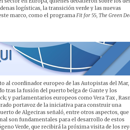
l sector en Europa, quienes debatieron sobre los de
denas logísticas, la transición verde y las nuevas
en este marco, como el programa
Fit for 55
,
The Green De
o al coordinador europeo de las Autopistas del Mar,
o tras la fusión del puerto belga de Gante y los
lck; y parlamentarios europeos como Vera Tax , Ra
o portavoz de la iniciativa para construir una
uerto de Algeciras señaló, entre otros aspectos, que 
onal son fundamentales para el desarrollo de estos
ógeno Verde, que recibirá la próxima visita de los rey