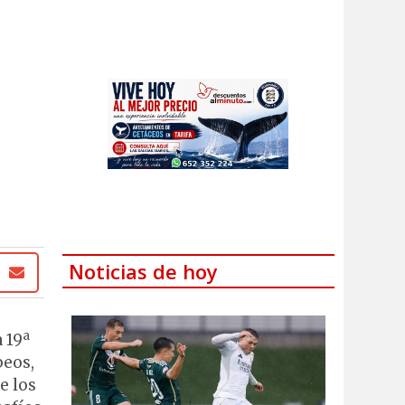
Noticias de hoy
 19ª
peos,
e los