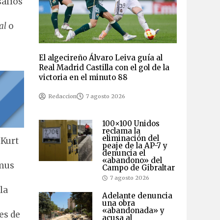
safíos
al
o
El algecireño Álvaro Leiva guía al
Real Madrid Castilla con el gol de la
victoria en el minuto 88
Redaccion
7 agosto 2026
100×100 Unidos
reclama la
eliminación del
 Kurt
peaje de la AP-7 y
denuncia el
«abandono» del
smus
Campo de Gibraltar
7 agosto 2026
la
Adelante denuncia
una obra
«abandonada» y
es de
acusa al