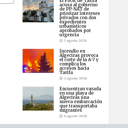
El PSOE de Tarifa
acusa al gobierno
de PP-NAT de
priorizar intereses
privados con dos
expedientes
urbanísticos
aprobados por
urgencia
3 agosto 2026
Incendio en
Algeciras provoca
el corte de la A-7 y
complica los
accesos hacia
Tarifa
2 agosto 2026
Encuentran varada
en una playa de
Algeciras una
nueva embarcación
que transportaba
migrantes
4 agosto 2026