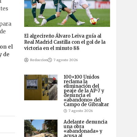
l
tes
 para
 de
El algecireño Álvaro Leiva guía al
Real Madrid Castilla con el gol de la
on el
victoria en el minuto 88
y de
Redaccion
7 agosto 2026
100×100 Unidos
reclama la
eliminación del
peaje de la AP-7 y
denuncia el
«abandono» del
Campo de Gibraltar
7 agosto 2026
Adelante denuncia
una obra
«abandonada» y
acusa al