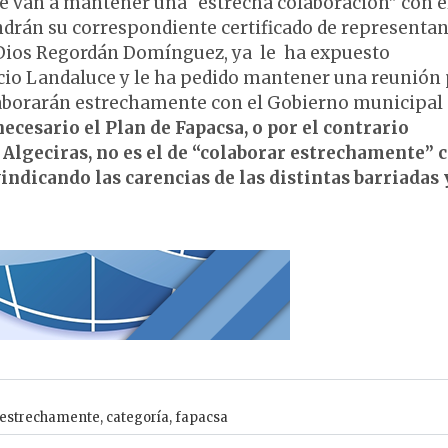
 que van a mantener una “estrecha colaboración” con e
drán su correspondiente certificado de representan
de Dios Regordán Domínguez, ya le ha expuesto
acio Landaluce y le ha pedido mantener una reunión
laborarán estrechamente con el Gobierno municipal
ecesario el Plan de Fapacsa, o por el contrario
Algeciras, no es el de “colaborar estrechamente” c
dicando las carencias de las distintas barriadas 
estrechamente
,
categoría
,
fapacsa