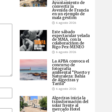
Ayuntamiento de
convertir la
Avenida de Francia
en un ejemplo de
mala gestión
6 agosto 2026
Este sábado
espectacular velada
de MMA, con la
colaboraciñon de
Rigo Pex-MENEO
6 agosto 2026
La APBA convoca el
concurso de
fotografía
ambiental “Puerto y
Naturaleza: Bahía
de Algeciras y
Tarifa”
6 agosto 2026
Algeciras inicia la
transformación del
solar frente al
mercado Hotel