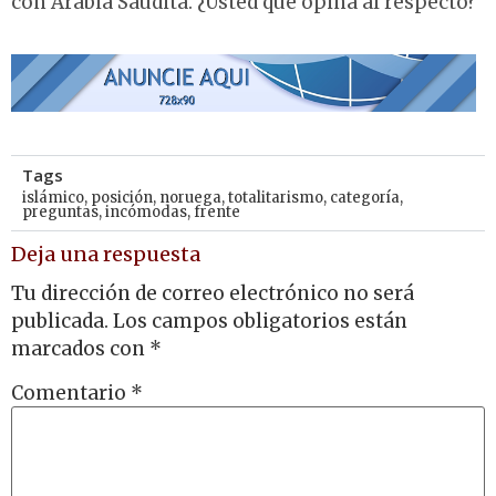
con Arabia Saudita. ¿Usted que opina al respecto?
Tags
islámico
,
posición
,
noruega
,
totalitarismo
,
categoría
,
preguntas
,
incómodas
,
frente
Deja una respuesta
Tu dirección de correo electrónico no será
publicada.
Los campos obligatorios están
marcados con
*
Comentario
*