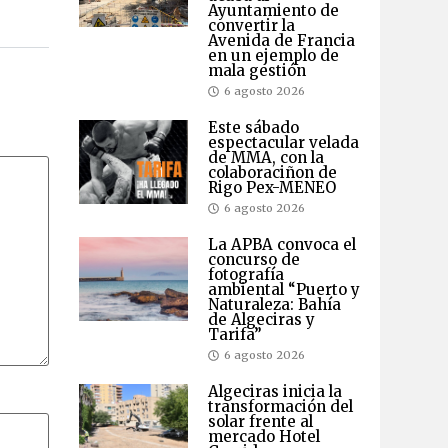
Ayuntamiento de
convertir la
Avenida de Francia
en un ejemplo de
mala gestión
6 agosto 2026
Este sábado
espectacular velada
de MMA, con la
colaboraciñon de
Rigo Pex-MENEO
6 agosto 2026
La APBA convoca el
concurso de
fotografía
ambiental “Puerto y
Naturaleza: Bahía
de Algeciras y
Tarifa”
6 agosto 2026
Algeciras inicia la
transformación del
solar frente al
mercado Hotel