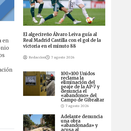
El algecireño Álvaro Leiva guía al
a en
Real Madrid Castilla con el gol de la
victoria en el minuto 88
onio
os
Redaccion
7 agosto 2026
ación
100×100 Unidos
reclama la
eliminación del
peaje de la AP-7 y
denuncia el
«abandono» del
Campo de Gibraltar
7 agosto 2026
Adelante denuncia
una obra
«abandonada» y
acusa al