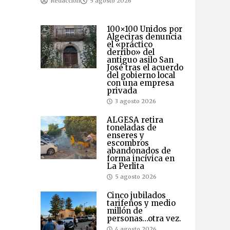
Redaccion
5 agosto 2026
100×100 Unidos por
Algeciras denuncia
el «práctico
derribo» del
antiguo asilo San
José tras el acuerdo
del gobierno local
con una empresa
privada
3 agosto 2026
ALGESA retira
toneladas de
enseres y
escombros
abandonados de
forma incívica en
La Perlita
5 agosto 2026
Cinco jubilados
tarifeños y medio
millón de
personas…otra vez.
4 agosto 2026