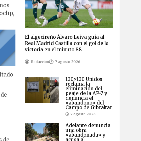
 nos
oclip,
El algecireño Álvaro Leiva guía al
Real Madrid Castilla con el gol de la
victoria en el minuto 88
Redaccion
7 agosto 2026
ltado
100×100 Unidos
reclama la
eliminación del
peaje de la AP-7 y
 de
denuncia el
«abandono» del
Campo de Gibraltar
7 agosto 2026
Adelante denuncia
una obra
«abandonada» y
s de
acusa al