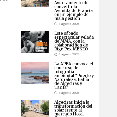
Ayuntamiento de
convertir la
Avenida de Francia
en un ejemplo de
mala gestión
,
6 agosto 2026
Este sábado
espectacular velada
de MMA, con la
colaboraciñon de
Rigo Pex-MENEO
6 agosto 2026
La APBA convoca el
concurso de
fotografía
ambiental “Puerto y
Naturaleza: Bahía
de Algeciras y
Tarifa”
6 agosto 2026
Algeciras inicia la
transformación del
solar frente al
mercado Hotel