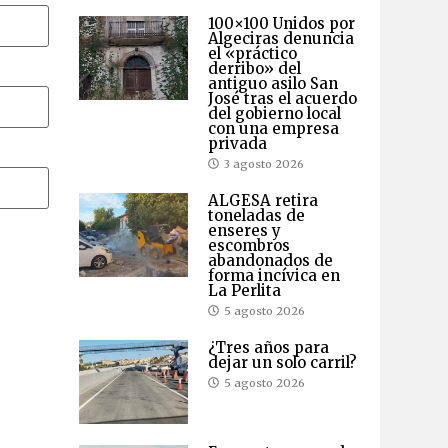
100×100 Unidos por
Algeciras denuncia
el «práctico
derribo» del
antiguo asilo San
José tras el acuerdo
del gobierno local
con una empresa
privada
3 agosto 2026
ALGESA retira
toneladas de
enseres y
escombros
abandonados de
forma incívica en
La Perlita
5 agosto 2026
¿Tres años para
dejar un solo carril?
5 agosto 2026