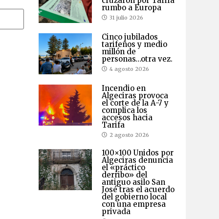
cruzaron por Tarifa
rumbo a Europa
31 julio 2026
Cinco jubilados
tarifeños y medio
millón de
personas…otra vez.
4 agosto 2026
Incendio en
Algeciras provoca
el corte de la A-7 y
complica los
accesos hacia
Tarifa
2 agosto 2026
100×100 Unidos por
Algeciras denuncia
el «práctico
derribo» del
antiguo asilo San
José tras el acuerdo
del gobierno local
con una empresa
privada