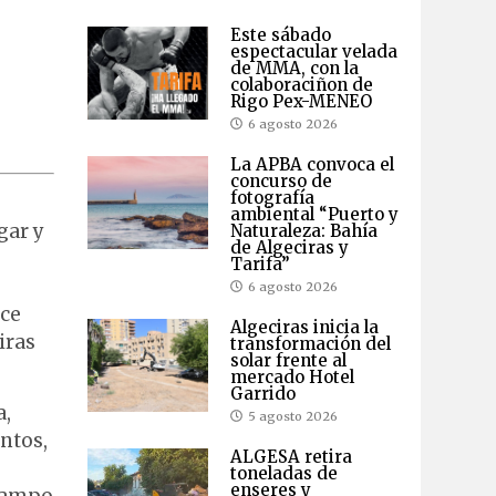
Este sábado
espectacular velada
de MMA, con la
colaboraciñon de
Rigo Pex-MENEO
6 agosto 2026
La APBA convoca el
concurso de
fotografía
ambiental “Puerto y
gar y
Naturaleza: Bahía
de Algeciras y
Tarifa”
6 agosto 2026
ace
Algeciras inicia la
iras
transformación del
solar frente al
mercado Hotel
Garrido
a,
5 agosto 2026
ntos,
ALGESA retira
toneladas de
enseres y