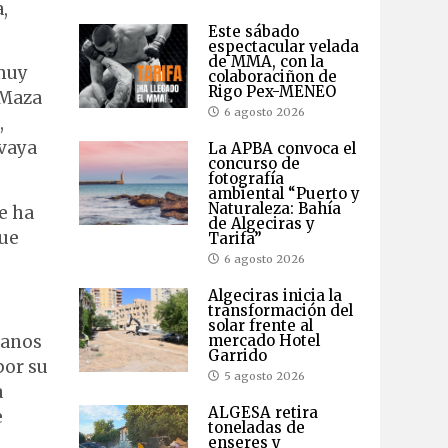
,
Este sábado
espectacular velada
de MMA, con la
«muy
colaboraciñon de
Rigo Pex-MENEO
 Maza
6 agosto 2026
,
 vaya
La APBA convoca el
concurso de
fotografía
ambiental “Puerto y
Naturaleza: Bahía
e ha
de Algeciras y
que
Tarifa”
6 agosto 2026
Algeciras inicia la
transformación del
solar frente al
manos
mercado Hotel
Garrido
por su
5 agosto 2026
a
ALGESA retira
e
toneladas de
enseres y