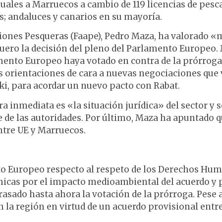
uales a Marruecos a cambio de 119 licencias de pesca
s; andaluces y canarios en su mayoría.
ciones Pesqueras (Faape), Pedro Maza, ha valorado 
uero la decisión del pleno del Parlamento Europeo.
mento Europeo haya votado en contra de la prórroga
us orientaciones de cara a nuevas negociaciones que
i, para acordar un nuevo pacto con Rabat.
inmediata es «la situación jurídica» del sector y s
e de las autoridades. Por último, Maza ha apuntado 
tre UE y Marruecos.
nto Europeo respecto al respeto de los Derechos Hu
émicas por el impacto medioambiental del acuerdo y 
asado hasta ahora la votación de la prórroga. Pese 
 la región en virtud de un acuerdo provisional entr