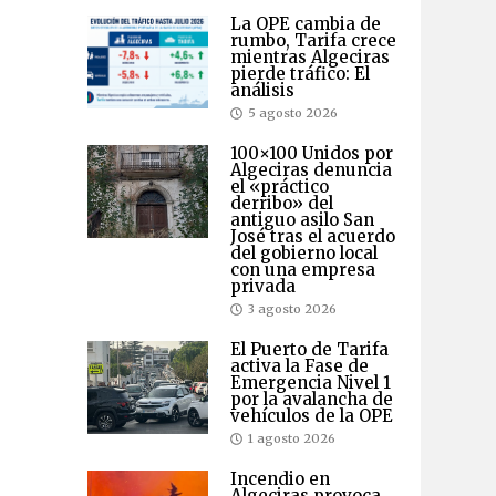
La OPE cambia de
rumbo, Tarifa crece
mientras Algeciras
pierde tráfico: El
análisis
5 agosto 2026
100×100 Unidos por
Algeciras denuncia
el «práctico
derribo» del
antiguo asilo San
José tras el acuerdo
del gobierno local
con una empresa
privada
3 agosto 2026
El Puerto de Tarifa
activa la Fase de
Emergencia Nivel 1
por la avalancha de
vehículos de la OPE
1 agosto 2026
Incendio en
Algeciras provoca