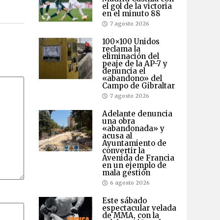
el gol de la victoria
en el minuto 88
7 agosto 2026
100×100 Unidos
reclama la
eliminación del
peaje de la AP-7 y
denuncia el
«abandono» del
Campo de Gibraltar
7 agosto 2026
Adelante denuncia
una obra
«abandonada» y
acusa al
Ayuntamiento de
convertir la
Avenida de Francia
en un ejemplo de
mala gestión
6 agosto 2026
Este sábado
espectacular velada
de MMA, con la