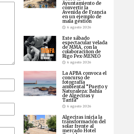
Ayuntamiento de
convertir la
Avenida de Francia
en un ejemplo de
mala gestión
6 agosto 2026
Este sábado
espectacular velada
de MMA, con la
colaboraciñon de
Rigo Pex-MENEO
6 agosto 2026
La APBA convoca el
concurso de
fotografía
ambiental “Puerto y
Naturaleza: Bahía
de Algeciras y
Tarifa”
6 agosto 2026
Algeciras inicia la
transformación del
solar frente al
mercado Hotel