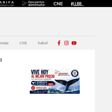
omia
CNE
Salud
u