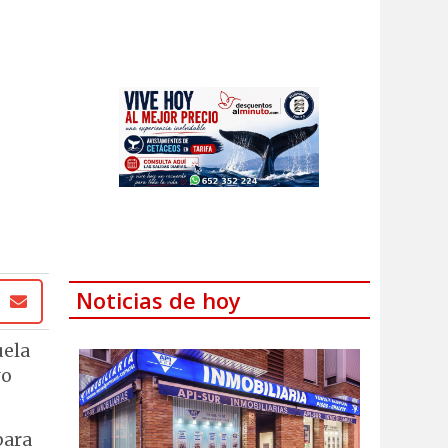
Noticias de hoy
uela
vo
para