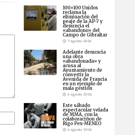
100×100 Unidos
reclama la
eliminación del
peaje de la AP-7 y
denuncia el
«abandono» del
Campo de Gibraltar
7 agosto 2026
Adelante denuncia
una obra
«abandonada» y
acusa al
Ayuntamiento de
convertir la
Avenida de Francia
en un ejemplo de
mala gestión
6 agosto 2026
Este sábado
espectacular velada
de MMA, con la
colaboraciñon de
Rigo Pex-MENEO
6 agosto 2026