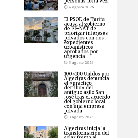
personas…otra vez.
4 agosto 2026
El PSOE de Tarifa
acusa al gobierno
de PP-NAT de
priorizar intereses
privados con dos
expedientes
urbanísticos
aprobados por
urgencia
3 agosto 2026
100×100 Unidos por
Algeciras denuncia
el «práctico
derribo» del
antiguo asilo San
José tras el acuerdo
del gobierno local
con una empresa
privada
3 agosto 2026
Algeciras inicia la
transformación del
solar frente al