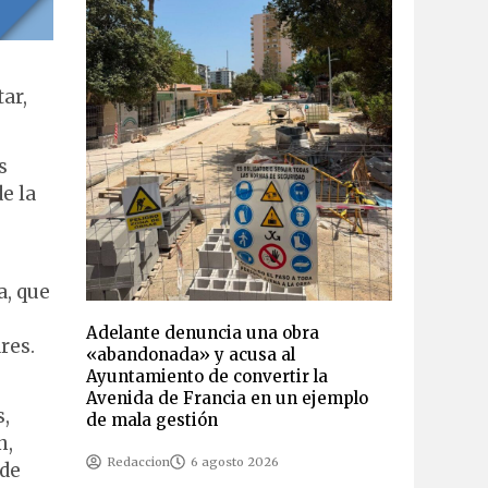
ar,
s
e la
a, que
Adelante denuncia una obra
res.
«abandonada» y acusa al
Ayuntamiento de convertir la
Avenida de Francia en un ejemplo
s,
de mala gestión
n,
Redaccion
6 agosto 2026
 de