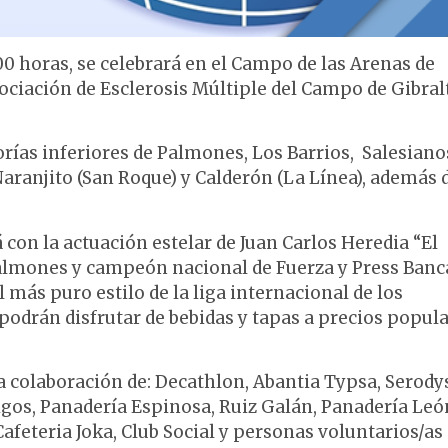
0 horas, se celebrará en el Campo de las Arenas de
ociación de Esclerosis Múltiple del Campo de Gibralt
orías inferiores de Palmones, Los Barrios, Salesiano
Naranjito (San Roque) y Calderón (La Línea), además d
á con la actuación estelar de Juan Carlos Heredia “El
almones y campeón nacional de Fuerza y Press Banc
 más puro estilo de la liga internacional de los
podrán disfrutar de bebidas y tapas a precios popula
la colaboración de: Decathlon, Abantia Typsa, Serody
gos, Panadería Espinosa, Ruiz Galán, Panadería Leó
afeteria Joka, Club Social y personas voluntarios/as