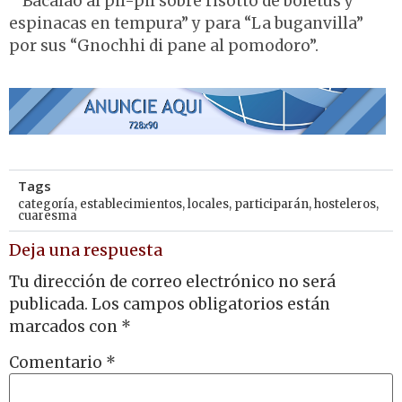
“”Bacalao al pil-pil sobre risotto de boletus y
espinacas en tempura” y para “La buganvilla”
por sus “Gnochhi di pane al pomodoro”.
Tags
categoría
,
establecimientos
,
locales
,
participarán
,
hosteleros
,
cuaresma
Deja una respuesta
Tu dirección de correo electrónico no será
publicada.
Los campos obligatorios están
marcados con
*
Comentario
*